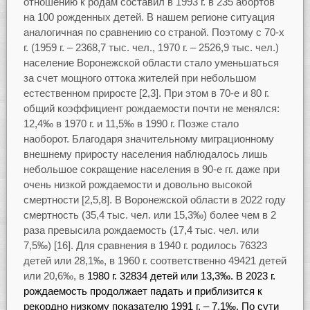
отношению к родам составил в 1993 г. в 235 абортов
на 100 рожденных детей. В нашем регионе ситуация
аналогичная по сравнению со страной. Поэтому с 70-х
г. (1959 г. – 2368,7 тыс. чел., 1970 г. – 2526,9 тыс. чел.)
население Воронежской области стало уменьшаться
за счет мощного оттока жителей при небольшом
естественном приросте [2,3]. При этом в 70-е и 80 г.
общий коэффициент рождаемости почти не менялся:
12,4‰ в 1970 г. и 11,5‰ в 1990 г. Позже стало
наоборот. Благодаря значительному миграционному
внешнему приросту населения наблюдалось лишь
небольшое сокращение населения в 90-е гг. даже при
очень низкой рождаемости и довольно высокой
смертности [2,5,8]. В Воронежской области в 2022 году
смертность (35,4 тыс. чел. или 15,3‰) более чем в 2
раза превысила рождаемость (17,4 тыс. чел. или
7,5‰) [16]. Для сравнения в 1940 г. родилось 76323
детей или 28,1‰, в 1960 г. соответственно 49421 детей
или 20,6‰, в
1980 г. 32834 детей или 13,3‰. В 2023 г.
рождаемость продолжает падать и приблизится к
рекордно низкому показателю 1991 г. – 7,1‰. По сути