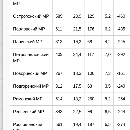
МР
Острогожский МР
589
23,9
129
5,2
-460
Павловский МР
611
21,5
176
6,2
-435
Панинский МР
313
19,2
68
4,2
-245
Петропавловский
409
24,4
117
7,0
-292
МР
Поворинский МР
267
18,3
106
7,3
-161
Подгоренский МР
312
17,5
63
3,5
-249
Рамонский МР
514
18,2
260
9,2
-254
Репьевский МР
343
22,5
99
6,5
-244
Россошанский
561
19,4
187
6,5
-374