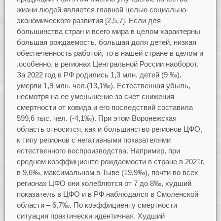
жизни людей является главной целью социально-
экономического развития [2,5,7]. Если для
большинства стран и всего мира в целом характерны
большая рождаемость, большая доля детей, низкая
обеспеченность работой, то в нашей стране в целом и
,особенно, в регионах Центральной России наоборот.
За 2022 год в РФ родились 1,3 млн. детей (9 ‰),
умерли 1,9 млн. чел.(13,1‰). Естественная убыль,
несмотря на ее уменьшение за счет снижения
смертности от ковида и его последствий составила
599,6 тыс. чел. (-4,1‰). При этом Воронежская
область относится, как и большинство регионов ЦФО,
к типу регионов с негативными показателями
естественного воспроизводства. Например, при
среднем коэффициенте рождаемости в стране в 2021г.
в 9,6‰, максимальном в Тыве (19,9‰), почти во всех
регионах ЦФО они колеблются от 7 до 8‰, худший
показатель в ЦФО и в РФ наблюдался в Смоленской
области – 6,7‰. По коэффициенту смертности
ситуация практически идентичная. Худший