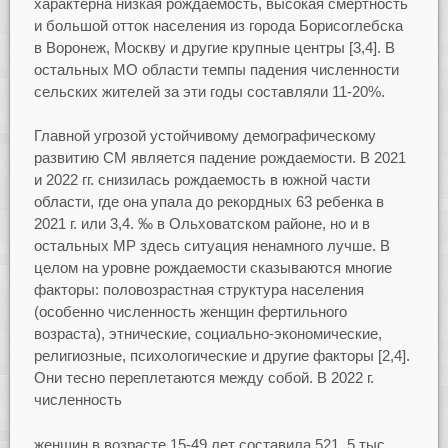
характерна низкая рождаемость, высокая смертность
и большой отток населения из города Борисоглебска
в Воронеж, Москву и другие крупные центры [3,4]. В
остальных МО области темпы падения численности
сельских жителей за эти годы составляли 11-20%.
Главной угрозой устойчивому демографическому
развитию СМ является падение рождаемости. В 2021
и 2022 гг. снизилась рождаемость в южной части
области, где она упала до рекордных 63 ребенка в
2021 г. или 3,4. ‰ в Ольховатском районе, но и в
остальных МР здесь ситуация ненамного лучше. В
целом на уровне рождаемости сказываются многие
факторы: половозрастная структура населения
(особенно численность женщин фертильного
возраста), этнические, социально-экономические,
религиозные, психологические и другие факторы [2,4].
Они тесно переплетаются между собой. В 2022 г.
численность
женщин в возрасте 15-49 лет составила 521, 5 тыс.