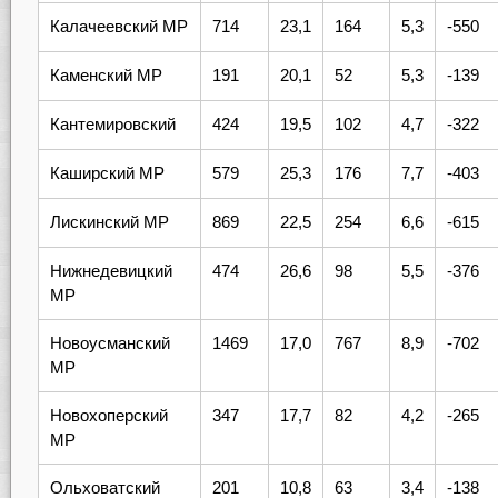
Калачеевский МР
714
23,1
164
5,3
-550
Каменский МР
191
20,1
52
5,3
-139
Кантемировский
424
19,5
102
4,7
-322
Каширский МР
579
25,3
176
7,7
-403
Лискинский МР
869
22,5
254
6,6
-615
Нижнедевицкий
474
26,6
98
5,5
-376
МР
Новоусманский
1469
17,0
767
8,9
-702
МР
Новохоперский
347
17,7
82
4,2
-265
МР
Ольховатский
201
10,8
63
3,4
-138