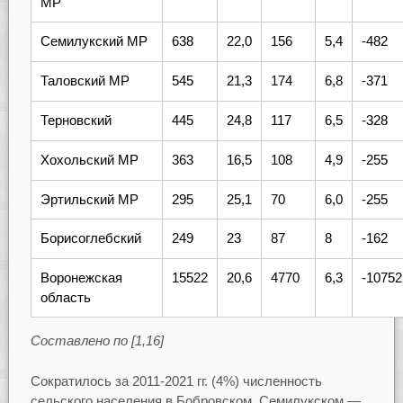
МР
Семилукский МР
638
22,0
156
5,4
-482
Таловский МР
545
21,3
174
6,8
-371
Терновский
445
24,8
117
6,5
-328
Хохольский МР
363
16,5
108
4,9
-255
Эртильский МР
295
25,1
70
6,0
-255
Борисоглебский
249
23
87
8
-162
Воронежская
15522
20,6
4770
6,3
-10752
область
Составлено по [1,16]
Сократилось за 2011-2021 гг. (4%) численность
сельского населения в Бобровском, Семилукском —