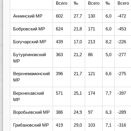
Всего
‰
Всего
‰
Всего
Аннинский МР
602
27,7
130
6,0
-472
Бобровский МР
624
21,8
171
6,0
-453
Богучарский МР
439
17,0
213
8,2
-226
Бутурлиновский
363
21,2
86
5,0
-277
МР
Верхнемамонский
396
21,7
121
6,6
-275
МР
Верхнехавский
571
25,1
174
7,7
-397
МР
Воробьевский МР
386
24,9
97
6,3
-289
Грибановский МР
419
29,0
103
7,1
-316