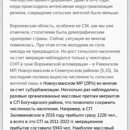
когда происходила интенсивная индустриализация
региона, сокращение сельских жителей было меньше.
Воронежская область, особенно ее СМ, как мы уже
отмечали, столетиями была демографическим
«донором» страны. Сейчас ситуация во многом
поменялась. При этом отток молодежи из села
никогда не прекращался. Но рост сельского населения
за счет миграции наблюдался только у некоторых
СНП в зоне Воронежской агломерации – в Рамонском
МР, Новоусманском и Семилукском районах [5,15]. За
последние полвека выросла численность сельских
жителей лишь в
Новоусманском МР (28%) во многом
за счет субурбанизации. Несколько раз наблюдались
разовые организованные массовые притоки мигрантов
в СП Богучарского района, что позволило сохранить
численность населения. Например, в
СП
Залимановское в 2016 году прибыло сразу 1228 чел.,
а всего в это СП за 2011-2022 гг. миграционное
прибытие составило 5943 чел. Наиболее массовый