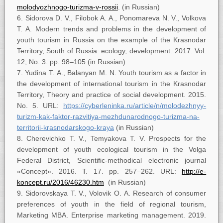
molodyozhnogo-turizma-v-rossii
. (in Russian)
Sidorova D. V., Filobok A. A., Ponomareva N. V., Volkova
T. A. Modern trends and problems in the development of
youth tourism in Russia on the example of the Krasnodar
Territory, South of Russia: ecology, development. 2017. Vol.
12, No. 3. pp. 98–105 (in Russian)
Yudina T. A., Balanyan M. N. Youth tourism as a factor in
the development of international tourism in the Krasnodar
Territory, Theory and practice of social development. 2015.
No. 5. URL:
https://cyberleninka.ru/article/n/molodezhnyy-
turizm-kak-faktor-razvitiya-mezhdunarodnogo-turizma-na-
territorii-krasnodarskogo-kraya
(in Russian)
Cherevichko T. V., Temyakova T. V. Prospects for the
development of youth ecological tourism in the Volga
Federal District, Scientific-methodical electronic journal
«Concept». 2016. T. 17. pp. 257–262. URL:
http://e-
koncept.ru/2016/46230.htm
(in Russian)
Sidorovskaya T. V., Volovik O. A. Research of consumer
preferences of youth in the field of regional tourism,
Marketing MBA. Enterprise marketing management. 2019.