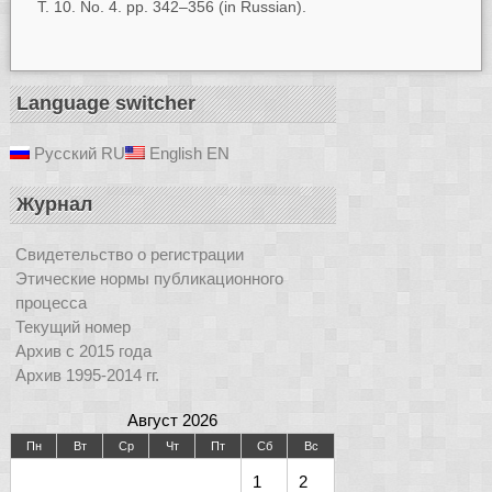
T. 10. No. 4. pp. 342–356 (in Russian).
Language switcher
Русский
RU
English
EN
Журнал
Свидетельство о регистрации
Этические нормы публикационного
процесса
Текущий номер
Архив с 2015 года
Архив 1995-2014 гг.
Август 2026
Пн
Вт
Ср
Чт
Пт
Сб
Вс
1
2