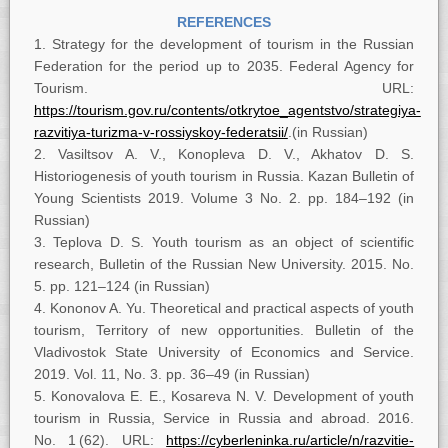
REFERENCES
Strategy for the development of tourism in the Russian
Federation for the period up to 2035. Federal Agency for
Tourism. URL:
https://tourism.gov.ru/contents/otkrytoe_agentstvo/strategiya-
razvitiya-turizma-v-rossiyskoy-federatsii/
.(in Russian)
Vasiltsov A. V., Konopleva D. V., Akhatov D. S.
Historiogenesis of youth tourism in Russia. Kazan Bulletin of
Young Scientists 2019. Volume 3 No. 2. pp. 184–192 (in
Russian)
Teplova D. S. Youth tourism as an object of scientific
research, Bulletin of the Russian New University. 2015. No.
5. pp. 121–124 (in Russian)
Kononov A. Yu. Theoretical and practical aspects of youth
tourism, Territory of new opportunities. Bulletin of the
Vladivostok State University of Economics and Service.
2019. Vol. 11, No. 3. pp. 36–49 (in Russian)
Konovalova E. E., Kosareva N. V. Development of youth
tourism in Russia, Service in Russia and abroad. 2016.
No. 1 (62). URL:
https://cyberleninka.ru/article/n/razvitie-