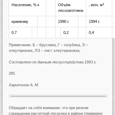
Население, % к
Объём
, млн. м
3
лесозаготовок
краевому
1990 г.
1994 г.
0,7
0,2
0,4
Примечание. Б – брусника, Г – голубика, Э –
элеутерококк, ЛЭ – лист элеутерококка.
Составлено по данным лесоустройства 1993 г.
285
Харитонов А. М.
Обращает на себя внимание, что при резком
сокращении расчетной лесосеки в районе (примерно