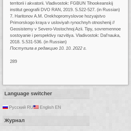
territorii i akvatorii. Vladivostok: FGBUN Tihookeanskij
institut geografii DVO RAN, 2019. S.522-527. (in Russian)
Haritonov A.M. Orekhopromyslovoe hozyajstvo
Primorskogo kraya v usloviyah rynochnyh otnoshenij //
Geosistemy v Severo-Vostochnoj Azii. Tipy, sovremennoe
sostoyanie i perspektivy razvitiya. Vladivostok: Dal’nauka,
2018. S.531-536. (in Russian)
Поступила в редакцию 10. 10. 2022 г.
289
Language switcher
Русский
RU
English
EN
Журнал