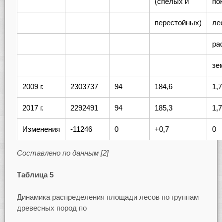
(спелых и
по
перестойных)
ле
ра
зе
2009 г.
2303737
94
184,6
1,
2017 г.
2292491
94
185,3
1,
Изменения
-11246
0
+0,7
0
Составлено по данным [2]
Таблица 5
Динамика распределения площади лесов по группам
древесных пород по