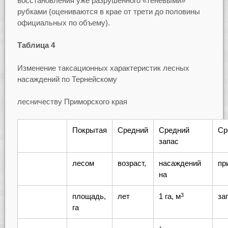
восстановления уже разрушенного «теневыми»
рубками (оцениваются в крае от трети до половины
официальных по объему).
Таблица 4
Изменение таксационных характеристик лесных
насаждений по Тернейскому
лесничеству Приморского края
Покрытая
Средний
Средний
Ср
запас
лесом
возраст,
насаждений
пр
на
площадь,
лет
1 га, м
за
3
га