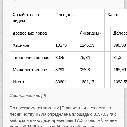
Хозяйства по
Площадь
Запас
видам
древесных пород
Ликвидный
Делов
Хвойное
19279
1245,53
886,93
Твердолиственное
3025
76,34
31,3
Мягколиственное
8299
359,3
165,96
Итого
30604
1681,17
1083,5
Составлено по [4]
По прежнему регламенту [3] расчетная лесосека по
лесничеству была определена площадью 30970,3 га с
выборкой ликвидной древесины 1792,6 тыс. м
, из нее
3
деловой 1156,7 тыс. м
. Налицо небольшое
3