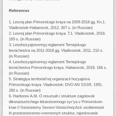
References
Lesnoj plan Primorskogo kraya na 2009-2018 gg. Kn.1.
Vladivostok-Habarovsk, 2012. 307 s. (in Russian)
Lesnoj plan Primorskogo kraya. T.1. Vladivostok, 2018.
169 s. (in Russian)
Lesohozyajstvennyj reglament Ternejskogo
lesnichestva na 2011-2018 gg. Vladivostok, 2011. 210 s.
(in Russian)
Lesohozyajstvennyj reglament Ternejskogo
lesnichestva Primorskogo kraya. Habarovsk, 2018. 166 s.
(in Russian)
Strategiya territorial’noj organizacii hozyajstva
Primorskogo kraya. Vladivostok: DVO AN SSSR, 1991.
260 s. (in Russian)
Haritonov A.M. O resursah i strukture zagotovok
dikorastushchego lekarstvennogo syr’ya v Primorskom
krae // Geosistemy Severo-Vostochnoj Azii: osobennosti
ih prostranstvenno-vremennyh struktur, rajonirovanie