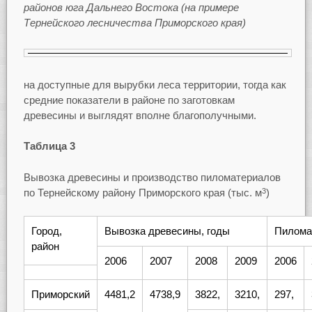
районов юга Дальнего Востока (на примере
Тернейского лесничества Приморского края)
на доступные для вырубки леса территории, тогда как
средние показатели в районе по заготовкам
древесины и выглядят вполне благополучными.
Таблица 3
Вывозка древесины и производство пиломатериалов
по Тернейскому району Приморского края (тыс. м
)
3
Город,
Вывозка древесины, годы
Пилома
район
2006
2007
2008
2009
2006
Приморский
4481,2
4738,9
3822,
3210,
297,