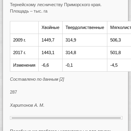
Тернейскому лесничеству Приморского края.
Площадь – тыс. га
Хвойные
Твердолиственные
Мягколис
2009 г.
1449,7
314,9
506,3
2017 г.
1443,1
314,8
501,8
Изменения
-6,6
-0,1
-4,5
Составлено по данным [2]
287
Харитонов А. М.