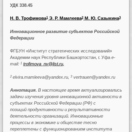
УДК 338.45
Н. В. Трофимова
Э. Р. Мамлеева
М. Ю. Сазыкина
1
2
3
Инновационное развитие субъектов Российской
Федерации
ФГБУН «Институт стратегических исследований»
Академии наук Республики Башкортостан, г. Уфа
e-
mail:
trofimova_nv@list.ru,
1
elvira.mamleeva@yandex.ru,
vertrauen@yandex.ru
2
3
Аннотация.
В настоящее время актуализировались
задачи изучения уровня инновационной активности в
субъектах Российской Федерации (РФ) с
позиций
продуктивности и результативности
деятельности организаций. Инновационные
процессы в экономике и обществе тесно
переплетены с функционированием института