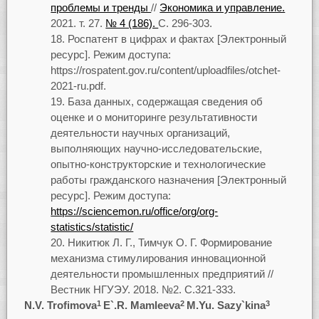
проблемы и тренды
//
Экономика и управление.
2021. т. 27.
№ 4 (186).
С. 296-303.
Роспатент в цифрах и фактах [Электронный
ресурс]. Режим доступа:
https://rospatent.gov.ru/content/uploadfiles/otchet-
2021-ru.pdf.
База данных, содержащая сведения об
оценке и о мониторинге результативности
деятельности научных организаций,
выполняющих научно-исследовательские,
опытно-конструкторские и технологические
работы гражданского назначения [Электронный
ресурс]. Режим доступа:
https://sciencemon.ru/office/org/org-
statistics/statistic/
Никитюк Л. Г., Тимчук О. Г. Формирование
механизма стимулирования инновационной
деятельности промышленных предприятий //
Вестник НГУЭУ. 2018. №2. С.321-333.
N.V. Trofimova
E`.R. Mamleeva
M.Yu. Sazy`kina
1
2
3