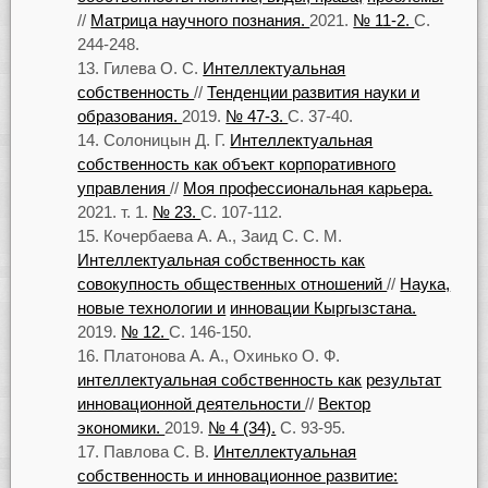
//
Матрица научного познания.
2021.
№ 11-2.
С.
244-248.
Гилева О. С.
Интеллектуальная
собственность
//
Тенденции развития науки и
образования.
2019.
№ 47-3.
С. 37-40.
Солоницын Д. Г.
Интеллектуальная
собственность как объект корпоративного
управления
//
Моя профессиональная карьера.
2021. т. 1.
№ 23.
С. 107-112.
Кочербаева А. А., Заид С. С. М.
Интеллектуальная собственность как
совокупность общественных отношений
//
Наука,
новые технологии и
инновации Кыргызстана.
2019.
№ 12.
С. 146-150.
Платонова А. А., Охинько О. Ф.
интеллектуальная собственность как
результат
инновационной деятельности
//
Вектор
экономики.
2019.
№ 4 (34).
С. 93-95.
Павлова С. В.
Интеллектуальная
собственность и инновационное развитие: