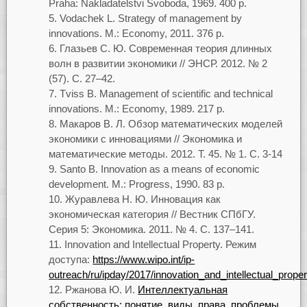
Praha: Nakladatelstvi Svoboda, 1969. 400 p.
Vodachek L. Strategy of management by
innovations. M.: Economy, 2011. 376 p.
Глазьев С. Ю. Современная теория длинных
волн в развитии экономики // ЭНСР. 2012. № 2
(57). С. 27–42.
Tviss B. Management of scientific and technical
innovations. M.: Economy, 1989. 217 p.
Макаров В. Л. Обзор математических моделей
экономики с инновациями // Экономика и
математические методы. 2012. Т. 45. № 1. С. 3-14
Santo B. Innovation as a means of economic
development. M.: Progress, 1990. 83 p.
Журавлева Н. Ю. Инновация как
экономическая категория // Вестник СПбГУ.
Серия 5: Экономика. 2011. № 4. С. 137–141.
Innovation and Intellectual Property. Режим
доступа:
https://www.wipo.int/ip-
outreach/ru/ipday/2017/innovation_and_intellectual_proper
Ржанова Ю. И.
Интеллектуальная
собственность: понятие, виды, права,
проблемы