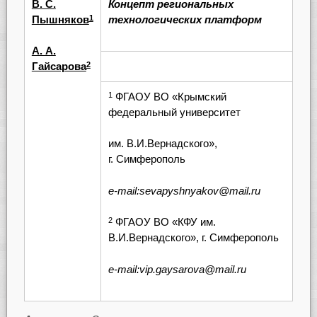
В. С.
Концепт региональных
Пышняков
технологических платформ
1
А. А.
Гайсарова
2
ФГАОУ ВО «Крымский
1
федеральный университет
им. В.И.Вернадского»,
г. Симферополь
e-mail:sevapyshnyakov@mail.ru
ФГАОУ ВО «КФУ им.
2
В.И.Вернадского», г. Симферополь
e-mail:vip.gaysarova@mail.ru