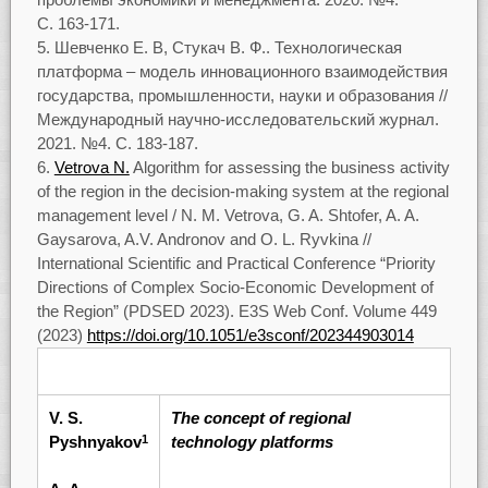
С. 163-171.
Шевченко Е. В, Стукач В. Ф.. Технологическая
платформа – модель инновационного взаимодействия
государства, промышленности, науки и образования //
Международный научно-исследовательский журнал.
2021. №4. С. 183-187.
Vetrova N.
Algorithm for assessing the business activity
of the region in the decision-making system at the regional
management level / N. M. Vetrova, G. A. Shtofer, A. A.
Gaysarova, A.V. Andronov and O. L. Ryvkina //
International Scientific and Practical Conference “Priority
Directions of Complex Socio-Economic Development of
the Region” (PDSED 2023). E3S Web Conf. Volume 449
(2023)
https://doi.org/10.1051/e3sconf/202344903014
V. S.
The concept of regional
Pyshnyakov
technology platforms
1