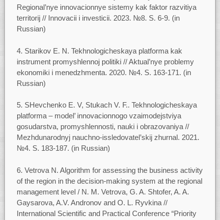
Regional’nye innovacionnye sistemy kak faktor razvitiya
territorij // Innovacii i investicii. 2023. №8. S. 6-9. (in
Russian)
4. Starikov E. N. Tekhnologicheskaya platforma kak
instrument promyshlennoj politiki // Aktual’nye problemy
ekonomiki i menedzhmenta. 2020. №4. S. 163-171. (in
Russian)
5. SHevchenko E. V, Stukach V. F.. Tekhnologicheskaya
platforma – model’ innovacionnogo vzaimodejstviya
gosudarstva, promyshlennosti, nauki i obrazovaniya //
Mezhdunarodnyj nauchno-issledovatel’skij zhurnal. 2021.
№4. S. 183-187. (in Russian)
6. Vetrova N. Algorithm for assessing the business activity
of the region in the decision-making system at the regional
management level / N. M. Vetrova, G. A. Shtofer, A. A.
Gaysarova, A.V. Andronov and O. L. Ryvkina //
International Scientific and Practical Conference “Priority