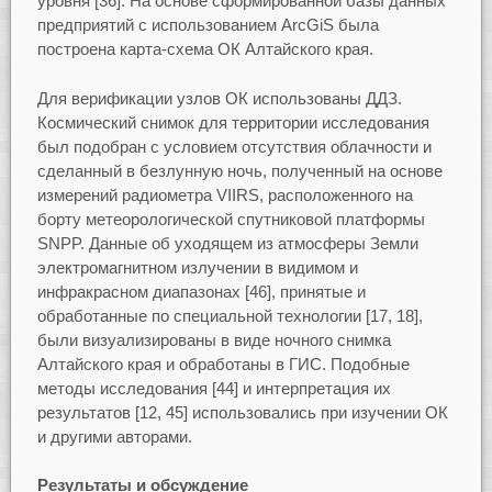
уровня [36]. На основе сформированной базы данных
предприятий с использованием ArcGiS была
построена карта-схема ОК Алтайского края.
Для верификации узлов ОК использованы ДДЗ.
Космический снимок для территории исследования
был подобран с условием отсутствия облачности и
сделанный в безлунную ночь, полученный на основе
измерений радиометра VIIRS, расположенного на
борту метеорологической спутниковой платформы
SNPP. Данные об уходящем из атмосферы Земли
электромагнитном излучении в видимом и
инфракрасном диапазонах [46], принятые и
обработанные по специальной технологии [17, 18],
были визуализированы в виде ночного снимка
Алтайского края и обработаны в ГИС. Подобные
методы исследования [44] и интерпретация их
результатов [12, 45] использовались при изучении ОК
и другими авторами.
Результаты и обсуждение