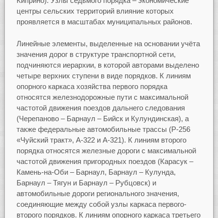
Киприно). Узлы седьмого порядка – экономические
центры сельских территорий влияние которых
проявляется в масштабах муниципальных районов.
Линейные элементы, выделенные на основании учёта
значения дорог в структуре транспортной сети,
подчиняются иерархии, в которой авторами выделено
четыре верхних ступени в виде порядков. К линиям
опорного каркаса хозяйства первого порядка
относятся железнодорожные пути с максимальной
частотой движения поездов дальнего следования
(Черепаново – Барнаул – Бийск и Кулундинская), а
также федеральные автомобильные трассы (Р-256
«Чуйский тракт», А-322 и А-321). К линиям второго
порядка относятся железные дороги с максимальной
частотой движения пригородных поездов (Карасук –
Камень-на-Оби – Барнаул, Барнаул – Кулунда,
Барнаул – Тягун и Барнаул – Рубцовск) и
автомобильные дороги регионального значения,
соединяющие между собой узлы каркаса первого-
второго порядков. К линиям опорного каркаса третьего