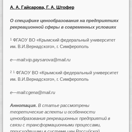
А. А. Гайсарова,
Г. А. Штофер
О специфике ценообразования на предприятиях
рекреационной сферы в современных условиях
ФГАОУ ВО «Крымский федеральный университет
1
им. В.И.Вернадского», г. Симферополь
e
—
mail
:
vip
.
gaysarova
@
mail
.
ru
ФГАОУ ВО «Крымский федеральный университет
2
1
им. В.И.Вернадского», г. Симферополь
e
—
mail
:
cgena
@
mail
.
ru
Аннотация.
В статье рассмотрены
теоретические аспекты и особенности
ценообразования рекреационных предприятий в
связи с трансформационными процессами,
происходящими в системе цен Российской