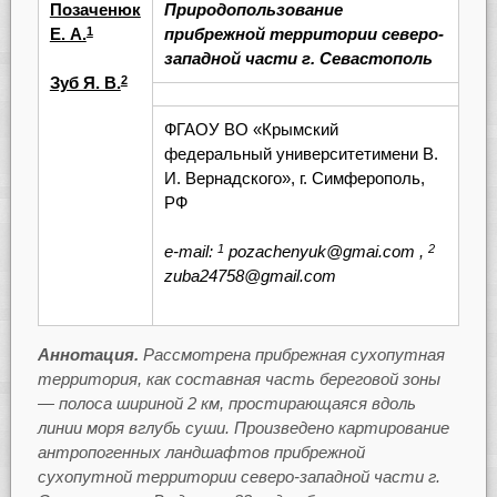
Позаченюк
Природопользование
Е. А.
прибрежной территории северо-
1
западной части г. Севастополь
Зуб Я. В.
2
ФГАОУ ВО «Крымский
федеральный университетимени В.
И. Вернадского», г. Симферополь,
РФ
e-mail:
pozachenyuk@gmai.com ,
1
2
zuba24758@gmail.com
Аннотация.
Рассмотрена
прибрежная сухопутная
территория, как составная часть береговой зоны
— полоса шириной 2 км, простирающаяся вдоль
линии моря вглубь суши. Произведено картирование
антропогенных ландшафтов прибрежной
сухопутной территории северо-западной части г.