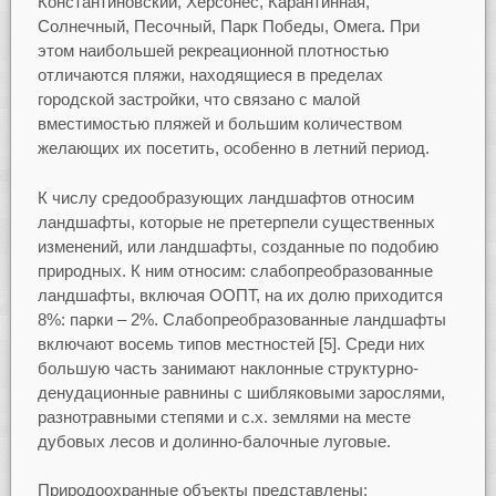
Константиновский, Херсонес, Карантинная,
Солнечный, Песочный, Парк Победы, Омега. При
этом наибольшей рекреационной плотностью
отличаются пляжи, находящиеся в пределах
городской застройки, что связано с малой
вместимостью пляжей и большим количеством
желающих их посетить, особенно в летний период.
К числу средообразующих ландшафтов относим
ландшафты, которые не претерпели существенных
изменений, или ландшафты, созданные по подобию
природных. К ним относим: слабопреобразованные
ландшафты, включая ООПТ, на их долю приходится
8%: парки – 2%. Слабопреобразованные ландшафты
включают восемь типов местностей [5]. Среди них
большую часть занимают наклонные структурно-
денудационные равнины с шибляковыми зарослями,
разнотравными степями и с.х. землями на месте
дубовых лесов и долинно-балочные луговые.
Природоохранные объекты представлены: