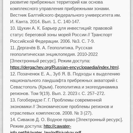
развитие прибрежных территорий как основа
комплексного управления прибрежными зонами.
Вестник Балтийского федерального университета им.
И. Канта. 2014. Вып. 1. С. 140-147.
Щукин А. К. Барьер для инвестиций: правовой
статус береговой зоны морей России // Транспорт
Российской Федерации. 2006. №3. С. 7-9.
Дергачёв В. А. Геополитика. Русская
геополитическая энциклопедия. 2010-2022
[Электронный ресурс]. Режим доступа:
https://dergachev.org/Russian-encyclopaedia/index.html
.
Позаченюк Е. А., Зуб Я. В. Подходы к выделению
национального ландшафта прибрежных акваторий г.
Севастополь (Крым). Геополитика и экогеодинамика
регионов. Том 9(19). Вып. 2. 2023 г. С. 257–272.
Гогоберидзе Г. Г. Проблемы современной
экономики // Экономические проблемы регионов и
отраслевых комплексов. 2008. № 3 (27).
Сиваков Д. О. Водное право [Электронный ресурс].
Режим доступа:
http://cawater-
info.net/bk/water_law/pdf/sivakov.pdf