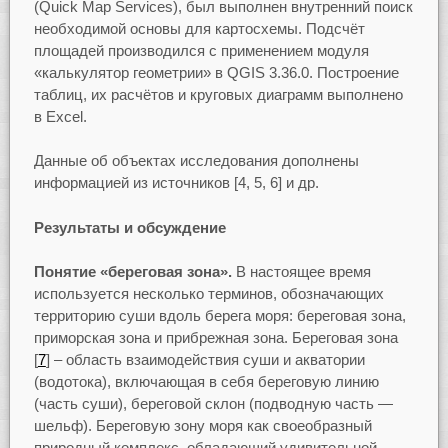
(Quick Map Services), был выполнен внутренний поиск
необходимой основы для картосхемы. Подсчёт
площадей производился с применением модуля
«калькулятор геометрии» в QGIS 3.36.0. Построение
таблиц, их расчётов и круговых диаграмм выполнено
в Excel.
Данные об объектах исследования дополнены
информацией из источников [4, 5, 6] и др.
Результаты и обсуждение
Понятие «береговая зона».
В настоящее время
используется несколько терминов, обозначающих
территорию суши вдоль берега моря: береговая зона,
приморская зона и прибрежная зона. Береговая зона
[
7
] – область взаимодействия суши и акватории
(водотока), включающая в себя береговую линию
(часть суши), береговой склон (подводную часть —
шельф). Береговую зону моря как своеобразный
природный комплекс, обладающий удивительной