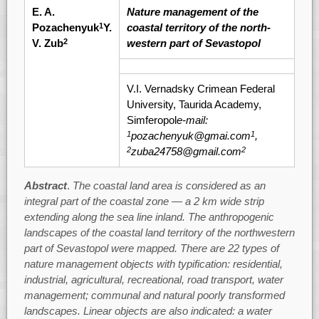
E. A.
Nature management of the
Pozachenyuk
Y.
coastal territory of the north-
1
V. Zub
western part of Sevastopol
2
V.I. Vernadsky Crimean Federal
University, Taurida Academy,
Simferopol
e-mail:
pozachenyuk@gmai.com
,
1
1
zuba24758@gmail.com
2
2
Abstract
.
The coastal land area is considered as an
integral part of the coastal zone — a 2 km wide strip
extending along the sea line inland. The anthropogenic
landscapes of the coastal land territory of the northwestern
part of Sevastopol were mapped. There are 22 types of
nature management objects with typification: residential,
industrial, agricultural, recreational, road transport, water
management; communal and natural poorly transformed
landscapes. Linear objects are also indicated: a water