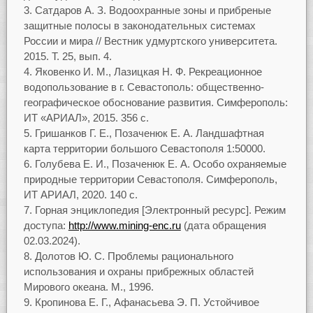
Сатдаров А. З. Водоохранные зоны и прибреные
защитные полосы в законодательных системах
России и мира // Вестник удмуртского университета.
2015. Т. 25, вып. 4.
Яковенко И. М., Лазицкая Н. Ф. Рекреационное
водопользование в г. Севастополь: общественно-
географическое обоснование развития. Симферополь:
ИТ «АРИАЛ», 2015. 356 с.
Гришанков Г. Е., Позаченюк Е. А. Ландшафтная
карта территории большого Севастополя 1:50000.
Голубева Е. И., Позаченюк Е. А. Особо охраняемые
природные территории Севастополя. Симферополь,
ИТ АРИАЛ, 2020. 140 с.
Горная энциклопедия [Электронный ресурс]. Режим
доступа:
http://www.mining-enc.ru
(дата обращения
02.03.2024).
Долотов Ю. С. Проблемы рационального
использования и охраны прибрежных областей
Мирового океана. М., 1996.
Кропинова Е. Г., Афанасьева Э. П. Устойчивое