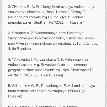
2. ZHarikov E. A. Problemy formirovaniya vodoohrannyh
zon vodnyh ob»ektov v Rossii i stranah Evropy //
Nauchno-obrazovatel’nyj zhurnal dlya studentov i
prepodavatelej «StudNet» №7/2021. (in Russian)
3. Satdarov A. Z. Vodoohrannye zony i pribrenye
zashchitnye polosy v zakonodatel’nyh sistemah Rossii i
mira // Vestnik udmurtskogo universiteta. 2015. T. 25, vyp.
4. (in Russian)
4. YAkovenko I. M., Lazickaya N. F. Rekreacionnoe
vodopol’zovanie v g. Sevastopol’: obshchestvenno-
geograficheskoe obosnovanie razvitiya. Simferopol’: IT
«ARIAL», 2015. 356 s. (in Russian)
5. Grishankov G. E., Pozachenyuk E. A. Landshaftnaya
karta territorii bol’shogo Sevastopolya 1:50000. (in
Russian)
6. Golubeva E. I., Pozachenyuk E. A. Osobo