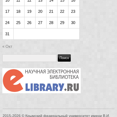
10
11
12
13
14
15
16
17
18
19
20
21
22
23
24
25
26
27
28
29
30
31
« Окт
2015-2026 © Крымский федеральный университет имени В.И.