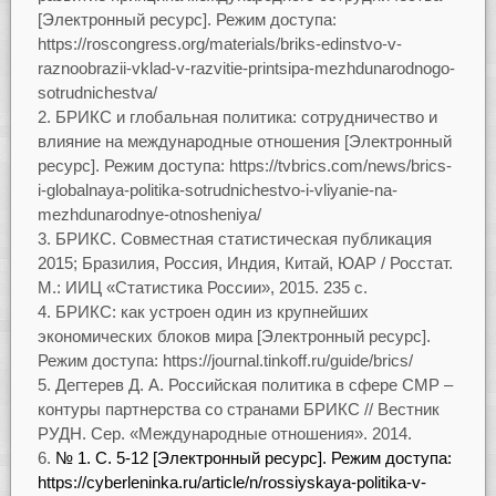
[Электронный ресурс]. Режим доступа:
https://roscongress.org/materials/briks-edinstvo-v-
raznoobrazii-vklad-v-razvitie-printsipa-mezhdunarodnogo-
sotrudnichestva/
БРИКС и глобальная политика: сотрудничество и
влияние на международные отношения [Электронный
ресурс]. Режим доступа: https://tvbrics.com/news/brics-
i-globalnaya-politika-sotrudnichestvo-i-vliyanie-na-
mezhdunarodnye-otnosheniya/
БРИКС. Совместная статистическая публикация
2015; Бразилия, Россия, Индия, Китай, ЮАР / Росстат.
М.: ИИЦ «Статистика России», 2015. 235 с.
БРИКС: как устроен один из крупнейших
экономических блоков мира [Электронный ресурс].
Режим доступа: https://journal.tinkoff.ru/guide/brics/
Дегтерев Д. А. Российская политика в сфере СМР –
контуры партнерства со странами БРИКС // Вестник
РУДН. Сер. «Международные отношения». 2014.
№ 1. С. 5-12 [Электронный ресурс]. Режим доступа:
https://cyberleninka.ru/article/n/rossiyskaya-politika-v-