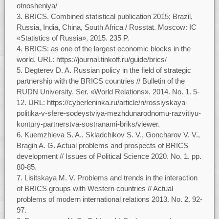
otnosheniya/
BRICS. Combined statistical publication 2015; Brazil,
Russia, India, China, South Africa / Rosstat. Moscow: IC
«Statistics of Russia», 2015. 235 P.
BRICS: as one of the largest economic blocks in the
world. URL: https://journal.tinkoff.ru/guide/brics/
Degterev D. A. Russian policy in the field of strategic
partnership with the BRICS countries // Bulletin of the
RUDN University. Ser. «World Relations». 2014. No. 1. 5-
12. URL: https://cyberleninka.ru/article/n/rossiyskaya-
politika-v-sfere-sodeystviya-mezhdunarodnomu-razvitiyu-
kontury-partnerstva-sostranami-briks/viewer.
Kuemzhieva S. A., Skladchikov S. V., Goncharov V. V.,
Bragin A. G. Actual problems and prospects of BRICS
development // Issues of Political Science 2020. No. 1. pp.
80-85.
Lisitskaya M. V. Problems and trends in the interaction
of BRICS groups with Western countries // Actual
problems of modern international relations 2013. No. 2. 92-
97.