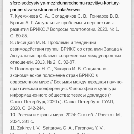
sfere-sodeystviya-mezhdunarodnomu-razvitiyu-kontury-
partnerstva-sostranami-briks/viewer.
Куемжиева С. А., Складчиков С. В., Гончаров В. В.,
Брагин А. Г. Актуальные проблемы и перспективы
развития БРИКС // Вопросы политологии. 2020. № 1.
С. 80-85.
Лисицкая М. В. Проблемы и тенденции
взаимодействия группы БРИКС со странами Запада //
Актуальные проблемы современных международных
отношений. 2013. № 2. С. 92-97.
Пономарева Н. С., Закиров И. В. Социально-
экономическое положение стран БРИКС в
современном мире // Восьмая международная научно-
практическая конференция: Философия и культура
информационного общества: тезисы докладов (г.
Санкт-Петербург, 2020 г.). Санкт-Петербург: ГУАП,
2020. С. 242-244.
Россия и страны мира. 2024: Стат.сб. / Росстат. M.,
2024. 391 c.
Zakirov I. V., Sattarova G. A., Faronova Y. V.,