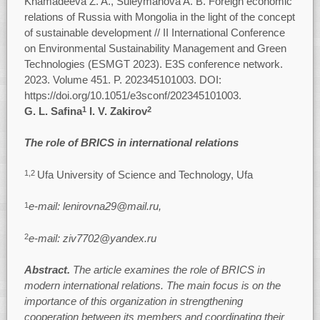
Khamadeeva Z. A., Suleymanova A. В. Foreign economic
relations of Russia with Mongolia in the light of the concept
of sustainable development // II International Conference
on Environmental Sustainability Management and Green
Technologies (ESMGT 2023). E3S conference network.
2023. Volume 451. P. 202345101003. DOI:
https://doi.org/10.1051/e3sconf/202345101003.
G. L. Safina
I. V. Zakirov
1
2
The role of BRICS in international relations
Ufa University of Science and Technology, Ufa
1,2
e-mail: lenirovna29@mail.ru,
1
e-mail: ziv7702@yandex.ru
2
Abstract.
The article examines the role of BRICS in
modern international relations. The main focus is on the
importance of this organization in strengthening
cooperation between its members and coordinating their