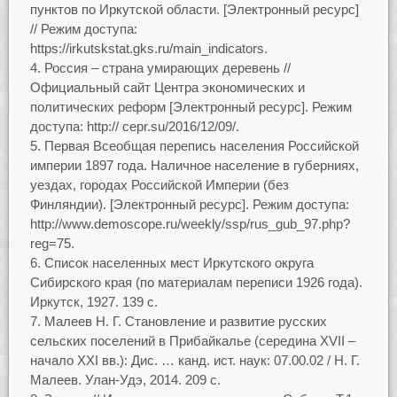
пунктов по Иркутской области. [Электронный ресурс]
// Режим доступа:
https://irkutskstat.gks.ru/main_indicators.
Россия – страна умирающих деревень //
Официальный сайт Центра экономических и
политических реформ [Электронный ресурс]. Режим
доступа: http:// cepr.su/2016/12/09/.
Первая Всеобщая перепись населения Российской
империи 1897 года. Наличное население в губерниях,
уездах, городах Российской Империи (без
Финляндии). [Электронный ресурс]. Режим доступа:
http://www.demoscope.ru/weekly/ssp/rus_gub_97.php?
reg=75.
Список населенных мест Иркутского округа
Сибирского края (по материалам переписи 1926 года).
Иркутск, 1927. 139 с.
Малеев Н. Г. Становление и развитие русских
сельских поселений в Прибайкалье (середина XVII –
начало XXI вв.): Дис. … канд. ист. наук: 07.00.02 / Н. Г.
Малеев. Улан-Удэ, 2014. 209 с.