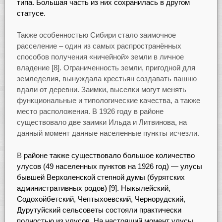
типа. Большая часть из них сохранилась в
другом
статусе.
Также особенностью Сибири стало заимочное
расселение – один из самых распространённых
способов получения «ничейной» земли в личное
владение [8]. Ограниченность земли, пригодной для
земледелия, вынуждала крестьян создавать пашню
вдали от деревни. Заимки, выселки могут менять
функциональные и типологические качества, а также
место расположения. В 1926 году в районе
существовало две заимки Ильда и Литвинова, на
данный момент данные населенные пункты исчезли.
В
районе также существовало большое количество
улусов (49 населенных пунктов на 1926 год) — улусы
бывшей Верхоленской степной думы (бурятских
административных родов) [9]. Ныкылейский,
Содохойбетский, Чептыхоевский, Чернорудский,
Дурутуйский сельсоветы состояли практически
полностью из улусов. На настоящий момент улусы