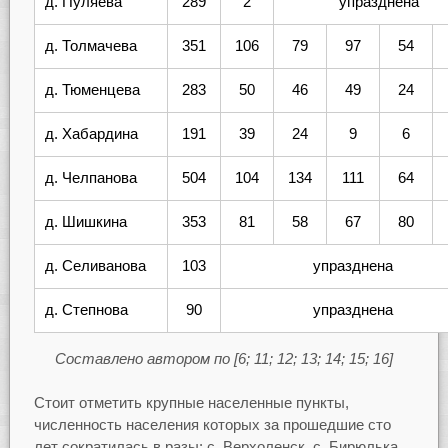
д. Пуляева
289
2
упразднена
д. Толмачева
351
106
79
97
54
д. Тюменцева
283
50
46
49
24
д. Хабардина
191
39
24
9
6
д. Челпанова
504
104
134
111
64
д. Шишкина
353
81
58
67
80
д. Селиванова
103
упразднена
д. Степнова
90
упразднена
Составлено автором по [6; 11; 12; 13; 14; 15; 16]
Стоит отметить крупные населенные пункты,
численность населения которых за прошедшие сто
лет сократилась в разы: с. Верхоленск, с. Бирюлька,