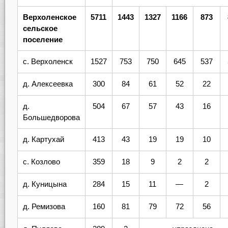
Верхоленское
5711
1443
1327
1166
873
сельское
поселение
с. Верхоленск
1527
753
750
645
537
д. Алексеевка
300
84
61
52
22
д.
504
67
57
43
16
Большедворова
д. Картухай
413
43
19
19
10
с. Козлово
359
18
9
2
2
д. Куницына
284
15
11
—
2
д. Ремизова
160
81
79
72
56