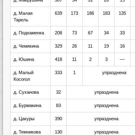
д. Малая
639
173
186
183
135
Тарель
д. Подкаменка
208
73
67
34
33
д. Чемякина
329
26
11
19
16
д. Юшина
418
11
2
3
—
д. Малый
333
1
упразднена
Косогол
д. Суханова
32
упразднена
д. Бурмакина
83
упразднена
д. Цакуры
390
упразднена
д. Темникова
130
упразднена