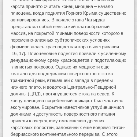
карста принято считать конец миоцена – начало
плиоцена, когда поднятия Горного Крыма существенно
активизировались. В начале этапа Чатырдаг
представлял собой невысокий платообразный
массив, на покрытой глинами поверхности которого в
переменно-влажных субтропических условиях
формировалась красноцветная кора выветривания
[16, 17]. Плиоценовые поднятия привели к усиленному
денудационному срезу красноцветов и подстилающих
глинистых покровов. Однако их мощности еще
хватало для поддержания поверхностного стока
транзитной реки, втекавшей с запада в пределы
нижнего плато, и водотока Центрально-Пещерной
долины (ЦПД), протянувшегося с юга на север. К
концу плиоцена погребенный эпикарст был частично
эксгумирован. Вскрытие известняков углубившимися
долинами и доступность поверхностного питания
привели к очередному омоложению древних
карстовых полостей, заложенных ещё вовремя титон-
берриасского континентального перерыва. С этого