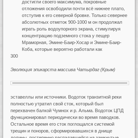
достигли своего максимума, покровные
отложения освободили почти всё нижнее плато,
отступив к его северной бровке. Только севернее
абсолютных отметок 900-1000 м он продолжал
играть роль водоупорного экрана, стимулируя
концентрацию подземного стока у пещер
Мраморная, Эмине-Баир-Хосар и Эмине-Баир-
Коба, которые вероятно работали как
300
Эволюция эпикарста массива Чатырдаг (Крым)
эставеллы или источники. Водоток транзитной реки
полностью утратил свой сток, который был
перехвачен балкой Чумнох и р. Альма. Водоток ЦПД
функционировал периодически во время паводков.
Остальное время его сток поглощался системой
трещин и поноров, сформировавшихся в днище
долины, постепенно распадавшейся на замкнутые