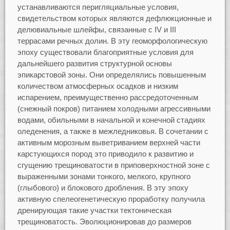
устанавливаются перигляциальные условия,
свидетельством которых являются дефлюкционные и
делювиальные шлейфы, связанные с IV и III
террасами речных долин. В эту геоморфологическую
эпоху существовали благоприятные условия для
дальнейшего развития структурной основы
эпикарстовой зоны. Они определялись повышенным
количеством атмосферных осадков и низким
испарением, преимущественно рассредоточенным
(снежный покров) питанием холодными агрессивными
водами, обильными в начальной и конечной стадиях
оледенения, а также в межледниковья. В сочетании с
активным морозным выветриванием верхней части
карстующихся пород это приводило к развитию и
сгущению трещиноватости в приповерхностной зоне с
выраженными зонами тонкого, мелкого, крупного
(глыбового) и блокового дробления. В эту эпоху
активную спелеогенетическую проработку получила
дренирующая такие участки тектоническая
трещиноватость. Эволюционировав до размеров