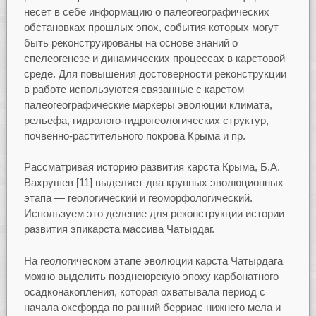
несет в себе информацию о палеогеографических
обстановках прошлых эпох, события которых могут
быть реконструированы на основе знаний о
спелеогенезе и динамических процессах в карстовой
среде. Для повышения достоверности реконструкции
в работе используются связанные с карстом
палеогеографические маркеры эволюции климата,
рельефа, гидролого-гидрогеологических структур,
почвенно-растительного покрова Крыма и пр.
Рассматривая историю развития карста Крыма, Б.А.
Вахрушев [11] выделяет два крупных эволюционных
этапа — геологический и геоморфологический.
Используем это деление для реконструкции истории
развития эпикарста массива Чатырдаг.
На геологическом этапе эволюции карста Чатырдага
можно выделить позднеюрскую эпоху карбонатного
осадконакопления, которая охватывала период с
начала оксфорда по ранний берриас нижнего мела и