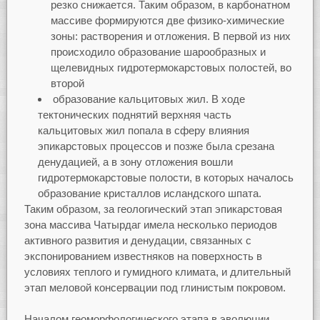
резко снижается. Таким образом, в карбонатном
массиве формируются две физико-химические
зоны: растворения и отложения. В первой из них
происходило образование шарообразных и
щелевидных гидротермокарстовых полостей, во
второй
образование кальцитовых жил. В ходе
тектонических поднятий верхняя часть
кальцитовых жил попала в сферу влияния
эпикарстовых процессов и позже была срезана
денудацией, а в зону отложения вошли
гидротермокарстовые полости, в которых началось
образование кристаллов исландского шпата.
Таким образом, за геологический этап эпикарстовая
зона массива Чатырдаг имела несколько периодов
активного развития и денудации, связанных с
экспонированием известняков на поверхность в
условиях теплого и гумидного климата, и длительный
этап меловой консервации под глинистым покровом.
Началом геоморфологического этапа в эволюции