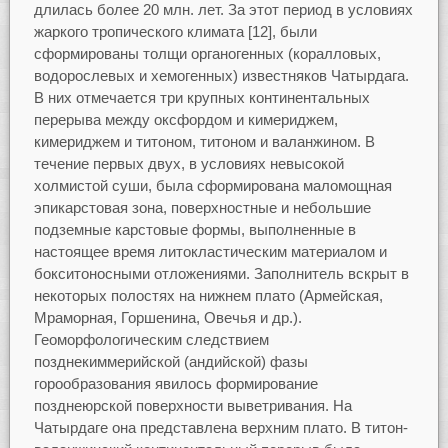
длилась более 20 млн. лет. За этот период в условиях
жаркого тропического климата [12], были
сформированы толщи органогенных (коралловых,
водорослевых и хемогенных) известняков Чатырдага.
В них отмечается три крупных континентальных
перерыва между оксфордом и кимериджем,
кимериджем и титоном, титоном и валанжином. В
течение первых двух, в условиях невысокой
холмистой суши, была сформирована маломощная
эпикарстовая зона, поверхностные и небольшие
подземные карстовые формы, выполненные в
настоящее время литокластическим материалом и
бокситоносными отложениями. Заполнитель вскрыт в
некоторых полостях на нижнем плато (Армейская,
Мраморная, Горшенина, Овечья и др.).
Геоморфологическим следствием
позднекиммерийской (андийской) фазы
горообразования явилось формирование
позднеюрской поверхности выветривания. На
Чатырдаге она представлена верхним плато. В титон-