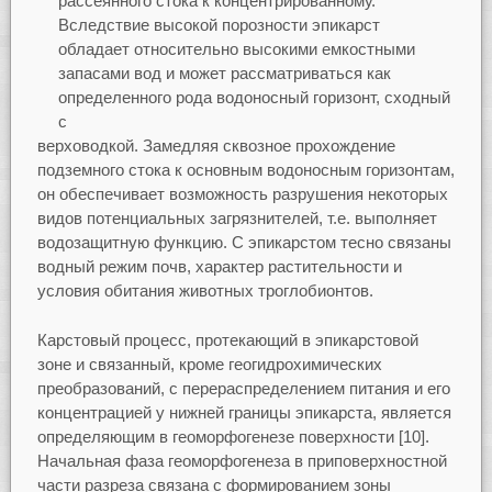
рассеянного стока к концентрированному.
Вследствие высокой порозности эпикарст
обладает относительно высокими емкостными
запасами вод и может рассматриваться как
определенного рода водоносный горизонт, сходный
с
верховодкой. Замедляя сквозное прохождение
подземного стока к основным водоносным горизонтам,
он обеспечивает возможность разрушения некоторых
видов потенциальных загрязнителей, т.е. выполняет
водозащитную функцию. С эпикарстом тесно связаны
водный режим почв, характер растительности и
условия обитания животных троглобионтов.
Карстовый процесс, протекающий в эпикарстовой
зоне и связанный, кроме геогидрохимических
преобразований, с перераспределением питания и его
концентрацией у нижней границы эпикарста, является
определяющим в геоморфогенезе поверхности [10].
Начальная фаза геоморфогенеза в приповерхностной
части разреза связана с формированием зоны