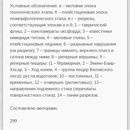
Условные обозначения: а – меловая эпоха
геологического этапа; б – плейстоценовая эпоха
геоморфологического этапа; в-г – разрезы,
соответствующие эпохам а и б; 1 – таврический
флиш; 2 – конгломераты оксфорда; 3 – известняки
кимеридж-титона; 4 – меловые глины; 5 –
плейстоценовые ледники; 6 – разрывные нарушения
(на разрезе); 7 – границы нижнего, верхнего плато и
склона между ними; 8 – реперные вершины; 9 –
реперные пещеры: (1 – Мраморная, 2 – Эмине-Баир-
Хосар, 3 – Ход конем, 4 – группа пещер Вяловского
леса); русла водотоков: 10 – постоянных, 11 –
временных, 12 – отмерших (реликтовых); 13 –
направления подземного стока (перехваты
поверхностного стока); 14 – линии разрезов.
Составлено авторами
299