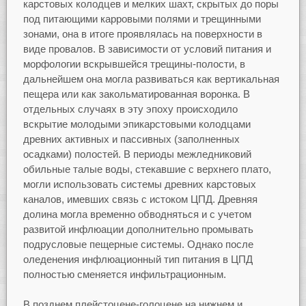
карстовых колодцев и мелких шахт, скрытых до поры
под питающими карровыми полями и трещинными
зонами, она в итоге проявлялась на поверхности в
виде провалов. В зависимости от условий питания и
морфологии вскрывшейся трещины-полости, в
дальнейшем она могла развиваться как вертикальная
пещера или как закольматированная воронка. В
отдельных случаях в эту эпоху происходило
вскрытие молодыми эпикарстовыми колодцами
древних активных и пассивных (заполненных
осадками) полостей. В периоды межледниковий
обильные талые воды, стекавшие с верхнего плато,
могли использовать системы древних карстовых
каналов, имевших связь с истоком ЦПД. Древняя
долина могла временно обводняться и с учетом
развитой инфлюации дополнительно промывать
подрусловые пещерные системы. Однако после
оледенения инфлюационный тип питания в ЦПД
полностью сменяется инфильтрационным.
В позднем плейстоцене-голоцене на нижнем и