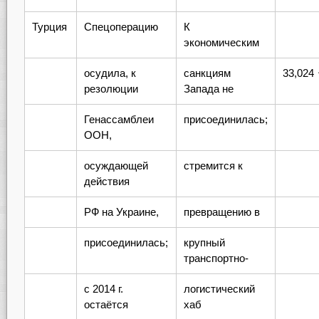
Турция
Спецоперацию
К
экономическим
осудила, к
санкциям
33,024
резолюции
Запада не
Генассамблеи
присоединилась;
ООН,
осуждающей
стремится к
действия
РФ на Украине,
превращению в
присоединилась;
крупный
транспортно-
с 2014 г.
логистический
остаётся
хаб