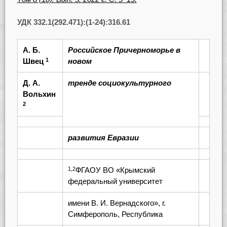
УДК 332.1(292.471):(1-24):316.61
А. Б.
Российское Причерноморье в
Швец
новом
1
Д. А.
тренде социокультурного
Вольхин
2
развития Евразии
ФГАОУ ВО «Крымский
1,2
федеральный университет
имени В. И. Вернадского», г.
Симферополь, Республика