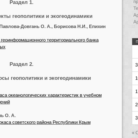
п
Раздел 1.
Т
Ар
екты геополитики и экогеодинамики
Ар
, Павлова-Довгань О. А., Борисова Н.И., Епихин
 геоинформационного территориального банка
П
ных
Раздел 2.
3
сы геополитики и экогеодинамики
1
1
аса океанологических характеристик в учебном
ений
2
ь О. А.
3
ркаса советского района Республики Крым
« 