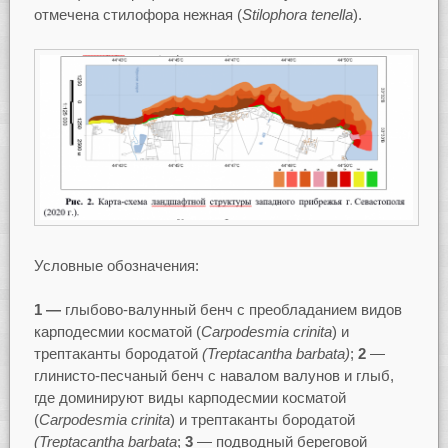
отмечена стилофора нежная (
Stilophora tenella
).
Условные обозначения:
1
—
глыбово-валунный бенч с преобладанием видов
карподесмии косматой (
Carpodesmia
crinita
) и
трептаканты бородатой
(
Treptacantha
barbata
)
;
2
—
глинисто-песчаный бенч с навалом валунов и глыб,
где доминируют виды карподесмии косматой
(
Carpodesmia
crinita
) и трептаканты бородатой
(
Treptacantha
barbata
;
3
— подводный береговой