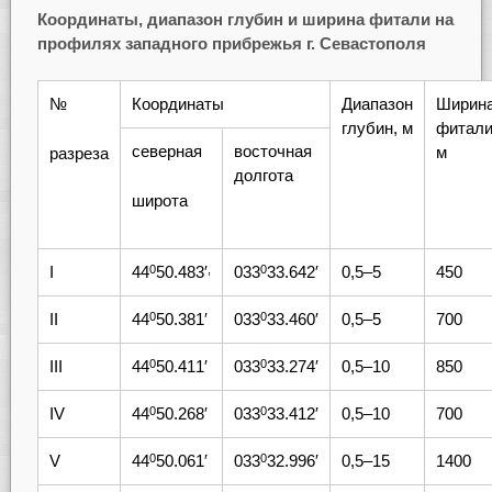
Координаты, диапазон глубин и ширина фитали на
профилях западного прибрежья г. Севастополя
№
Координаты
Диапазон
Ширин
глубин, м
фитали
северная
восточная
м
разреза
долгота
широта
I
44
50.483′
033
33.642′
0,5–5
450
0
,
0
II
44
50.381′
033
33.460′
0,5–5
700
0
0
III
44
50.411′
033
33.274′
0,5–10
850
0
0
IV
44
50.268′
033
33.412′
0,5–10
700
0
0
V
44
50.061′
033
32.996′
0,5–15
1400
0
0