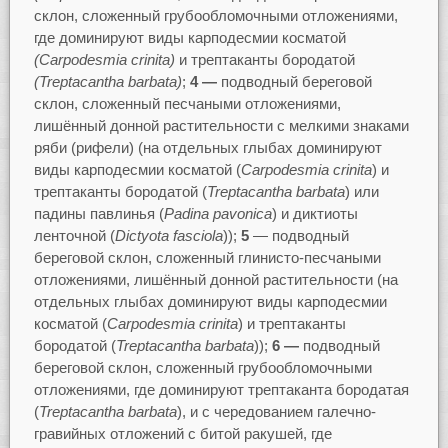
склон, сложенный грубообломочными отложениями,
где доминируют виды карподесмии косматой
(
Carpodesmia
crinita
)
и трептаканты бородатой
(
Treptacantha
barbata
)
;
4 —
подводный береговой
склон, сложенный песчаными отложениями,
лишённый донной растительности с мелкими знаками
ряби (рифели) (на отдельных глыбах доминируют
виды карподесмии косматой (
Carpodesmia
crinita
) и
трептаканты бородатой (
Treptacantha
barbata
) или
падины павлинья (
Padina
pavonica
) и диктиоты
ленточной (
Dictyota
fasciola
));
5
— подводный
береговой склон, сложенный глинисто-песчаными
отложениями, лишённый донной растительности (на
отдельных глыбах доминируют виды карподесмии
косматой (
Carpodesmia
crinita
) и трептаканты
бородатой (
Treptacantha
barbata
));
6 —
подводный
береговой склон, сложенный грубообломочными
отложениями, где доминируют трептаканта бородатая
(
Treptacantha
barbata
), и с чередованием галечно-
гравийных отложений с битой ракушей, где