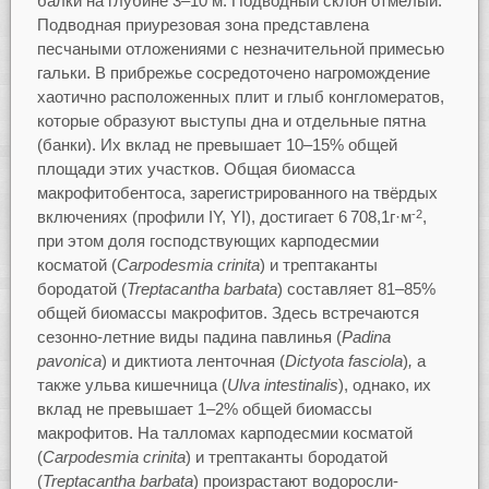
балки на глубине 3–10 м. Подводный склон отмелый.
Подводная приурезовая зона представлена
песчаными отложениями с незначительной примесью
гальки. В прибрежье сосредоточено нагромождение
хаотично расположенных плит и глыб конгломератов,
которые образуют выступы дна и отдельные пятна
(банки). Их вклад не превышает 10–15% общей
площади этих участков. Общая биомасса
макрофитобентоса, зарегистрированного на твёрдых
включениях (профили IY, YI), достигает 6 708,1г·м
,
-2
при этом доля господствующих карподесмии
косматой (
Carpodesmia
crinita
) и трептаканты
бородатой (
Treptacantha
barbata
) составляет 81–85%
общей биомассы макрофитов. Здесь встречаются
сезонно-летние виды падина павлинья (
Padina
pavonica
) и диктиота ленточная (
Dictyota
fasciola
)
,
а
также ульва кишечница (
Ulva
intestinalis
), однако, их
вклад не превышает 1–2% общей биомассы
макрофитов. На талломах карподесмии косматой
(
Carpodesmia
crinita
) и трептаканты бородатой
(
Treptacantha
barbata
) произрастают водоросли-