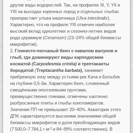
другие виды водорослей. Так, на профилях III, Y, YII и
YIII на выходах коренных пород и отдельных глыбах
произрастает ульва кишечница (
Ulva
intestinalis
).
Характерно, что на профиле YIII отмечен наиболее
высокий вклад однолетних и сезонно-летних видов
рода церамиум (
Ceramium
) (23–24% общей биомассы
макрофитов).
Глинисто-песчаный бенч с навалом валунов и
глыб, где доминируют виды
карподесмии
косматой
(
Carpodesmia
crinita
)
и
трептаканты
бородатой
(
Treptacantha
barbata
),
занимает
прибрежную зону между устьями рек Кача и Бельбек
на глубине 0,5‑3м. Характерен бенч, сложенный
смещёнными оползневыми грунтами,
преимущественно глинами, отмечены хаотично
разбросанные плиты и глыбы конгломератов.
Значения ПП не превышают 20–40%. Акватория этого
ДПК характеризуется высокими значениями общей
биомассы макрофитов и доли преобладающих видов
(7 500,0–7 784,1 г·м
и 84–99% соответственно). В
-2