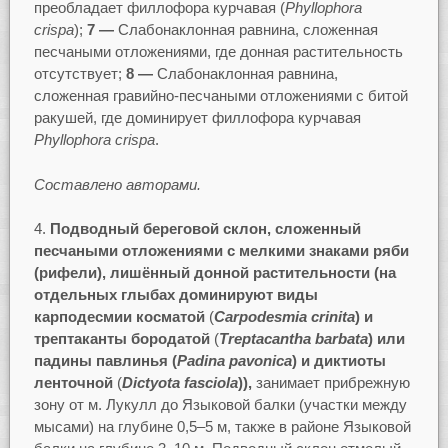
преобладает филлофора курчавая (
Phyllophora
crispa
);
7 —
Слабонаклонная равнина, сложенная
песчаными отложениями, где донная растительность
отсутствует;
8 —
Слабонаклонная равнина,
сложенная гравийно-песчаными отложениями с битой
ракушей, где доминирует филлофора курчавая
Phyllophora
crispa
.
Составлено авторами.
Подводный береговой склон, сложенный
песчаными отложениями с мелкими знаками ряби
(рифели), лишённый донной растительности (на
отдельных глыбах доминируют виды
карподесмии косматой
(
Carpodesmia
crinita
) и
трептаканты бородатой
(
Treptacantha
barbata
)
или
падины павлинья
(
Padina
pavonica
) и диктиоты
ленточной
(
Dictyota
fasciola
)),
занимает прибрежную
зону от м. Лукулл до Языковой балки (участки между
мысами) на глубине 0,5–5 м, также в районе Языковой