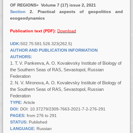
OF REGIONS» Volume 7 (17) issue 2, 2021
Section
2. Practical aspects of geopolitics and
ecogeodynamics
Publication text (PDF):
Download
UDK:
502.75:581.526.323(262.5)
AUTHOR AND PUBLICATION INFORMATION
AUTHORS:
Т. V. Pankeeva, A. O. Kovalevsky Institute of Biology of
the Southern Seas of RAS, Sevastopol, Russian
Federation
N. V. Mironova, A. O. Kovalevsky Institute of Biology of
the Southern Seas of RAS, Sevastopol, Russian
Federation
TYPE:
Article
DOI:
DOI: 10.37279/2309-7663-2021-7-2-276-291
PAGES:
from 276 to 291
STATUS:
Published
LANGUAGE:
Russian