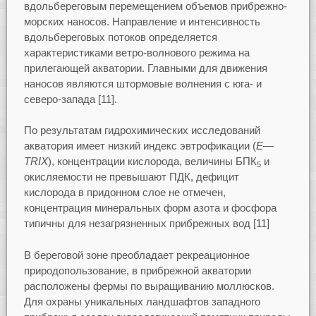
вдольбереговым перемещением объемов прибрежно-
морских наносов. Направление и интенсивность
вдольбереговых потоков определяется
характеристиками ветро-волнового режима на
прилегающей акватории. Главными для движения
наносов являются штормовые волнения с юга- и
северо-запада [11].
По результатам гидрохимических исследований
акватория имеет низкий индекс эвтрофикации (
E
—
TRIX
), концентрации кислорода, величины БПК
и
5
окисляемости не превышают ПДК, дефицит
кислорода в придонном слое не отмечен,
концентрация минеральных форм азота и фосфора
типичны для незагрязненных прибрежных вод [11]
В береговой зоне преобладает рекреационное
природопользование, в прибрежной акватории
расположены фермы по выращиванию моллюсков.
Для охраны уникальных ландшафтов западного