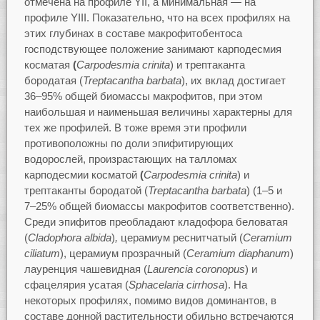
отмечена на профиле YII, а минимальная — на
профиле YIII. Показательно, что на всех профилях на
этих глубинах в составе макрофитобентоса
господствующее положение занимают карподесмия
косматая
(
Carpodesmia
crinita
) и трептаканта
бородатая (
Treptacantha
barbata
), их вклад достигает
36–95% общей биомассы макрофитов, при этом
наибольшая и наименьшая величины характерны для
тех же профилей. В тоже время эти профили
противоположны по доли эпифитирующих
водорослей, произрастающих на талломах
карподесмии косматой
(
Carpodesmia
crinita
) и
трептаканты бородатой (
Treptacantha
barbata
) (1–5 и
7–25% общей биомассы макрофитов соответственно).
Cреди эпифитов преобладают кладофора беловатая
(
Clado
phora
albida
)
,
церамиум реснитчатый (
Ceramium
ciliatum
), церамиум прозрачный (
Ceramium
diaphanum
)
лауренция чашевидная (
Laurencia
coronopus
) и
сфацелярия усатая (
Sphacelaria
cirrhosa
). На
некоторых профилях, помимо видов доминантов, в
составе донной растительности обильно встречаются