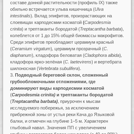
составе донной растительности (профиль IХ) также
обильно встречается ульва кишечница (
Ulva
intestinalis
). Вклад эпифитов, произрастающих на
слоевищах карподесмии косматой
(
Carpodesmia
crinita
) и трептаканты бородатой (
Treptacantha
barbata
),
колеблется от 1 до 15% общей биомассы макрофитов.
Cреди эпифитов преобладают церамиум красный
(
Ceramium
virgatum
)
,
церамиум прозрачный (
C
.
diaphanum
), кладофора беловатая (
Clado
phora
albida
)
,
кладофора ярко-зелёная (
C
.
laetevirens
) и вертебрата
шилоносная (
Vertebrata
subulifera
).
3.
Подводный береговой склон, сложенный
грубообломочными отложениями, где
доминируют виды
карподесмии косматой
(
Carpodesmia crinita)
и трептаканты бородатой
(
Treptacantha barbata)
, приурочен к мысам
исследуемого побережья, за исключением
прибрежной зоны от устья реки Кача до Языковой
балки, и отмечен на глубине 1–5 м. Характерен
глыбовый навал. Значения ПП с увеличением