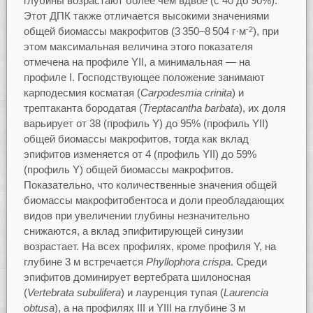
глубины возрастают более чем вдвое (с 40 до 90%).
Этот ДПК также отличается высокими значениями
общей биомассы макрофитов (3 350–8 504 г·м
), при
-2
этом максимальная величина этого показателя
отмечена на профиле YII, а минимальная — на
профиле I. Господствующее положение занимают
карподесмия косматая (
Carpodesmia crinita
) и
трептаканта бородатая (
Treptacantha
barbata
), их доля
варьирует от 38 (профиль Y) до 95% (профиль YII)
общей биомассы макрофитов, тогда как вклад
эпифитов изменяется от 4 (профиль YII) до 59%
(профиль Y) общей биомассы макрофитов.
Показательно, что количественные значения общей
биомассы макрофитобентоса и доли преобладающих
видов при увеличении глубины незначительно
снижаются, а вклад эпифитирующей синузии
возрастает. На всех профилях, кроме профиля Y, на
глубине 3 м встречается
Phyllophora crispa
. Среди
эпифитов доминирует вертебрата шилоносная
(
Vertebrata subulifera
) и лауренция тупая (
Laurencia
obtusa
), а на профилях III и YIII на глубине 3 м