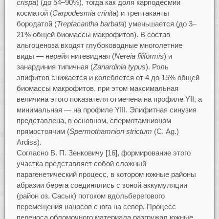
crispa
) (до 54–90%), тогда как доля карподесмии
косматой (
Carpodesmia
crinita
) и трептаканты
бородатой (
Treptacantha
barbata
) уменьшается (до 3–
21% общей биомассы макрофитов). В состав
альгоценоза входят глубоководные многолетние
виды — нерейя нитевидная (
Nereia
filiformis
) и
занардиния типичная (
Zanardinia
typus
). Роль
эпифитов снижается и колеблется от 4 до 15% общей
биомассы макрофитов, при этом максимальная
величина этого показателя отмечена на профиле YII, а
минимальная — на профиле YIII. Эпифитная синузия
представлена, в основном, спермотамнионом
прямостоячим (
Spermothamnion strictum
(C. Ag.)
Ardiss).
Согласно В. П. Зенковичу [16], формирование этого
участка представляет собой сложный
парагенетический процесс, в котором южные районы
абразии берега соединялись с зоной аккумуляции
(район оз. Сасык) потоком вдольберегового
перемещения наносов с юга на север. Процесс
переноса обломочного материала разгружал южные