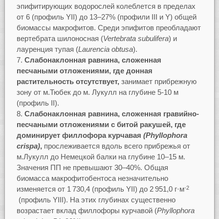
эпифитирующих водорослей колеблется в пределах
от 6 (профиль YII) до 13–27% (профили III и Y) общей
биомассы макрофитов. Среди эпифитов преобладают
вертебрата шилоносная (
Vertebrata
subulifera
) и
лауренция тупая (
Laurencia
obtu
sa
).
Слабонаклонная равнина, сложенная
песчаными отложениями, где донная
растительность отсутствует,
занимает прибрежную
зону от м.Тюбек до м. Лукулл на глубине 5‑10 м
(профиль II).
Слабонаклонная равнина, сложенная гравийно-
песчаными отложениями с битой ракушей, где
доминирует
филлофора курчавая
(
Phyllophora
crispa)
,
прослеживается вдоль всего прибрежья от
м.Лукулл до Немецкой балки на глубине 10–15 м.
Значения ПП не превышают 30–40%. Общая
биомасса макрофитобентоса незначительно
изменяется от 1 730,4 (профиль YII) до 2 951,0 г·м
-2
(профиль YIII). На этих глубинах существенно
возрастает вклад филлофоры курчавой (
Phyllophora