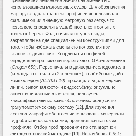
применением легководолазного снаряжения и с
использованием маломерных судов. Для обозначения
маршрута вдоль трансект-профилей использовали
фал, имеющий линейную метровую разметку, что
позволяло определять удалённость контрольных
точек от берега. Фал, начиная от уреза воды,
закрепляли на дне специальными конструкциями для
того, чтобы избежать смены его положения при
волновых движениях. Координаты профилей
определяли при помощи портативного GPS-приёмника
(
Oregon
650)
. Первоначально дайверы-исследователи
(команда состояла из 2-х человек), снабжённые дайв-
компьютером
(
AERIS
F
10)
, проходили вдоль мерной
линии, выполняя фото- и видеосъёмку, визуально
описывали донные отложения, пользуясь
классификацией морских обломочных осадков по
гранулометрическому составу [12]. Для изучения
состава макрофитобентоса использованы материалы
гидроботанической съёмки, проведённой на тех же
профилях. Отбор проб проводили по стандартной
фитоценотической методике [13]. На глубинах 0,5; 1;