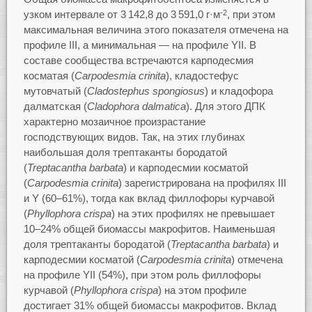
узком интервале от 3 142,8 до 3 591,0 г·м
, при этом
-2
максимальная величина этого показателя отмечена на
профиле III, а минимальная — на профиле YII. В
составе сообщества встречаются карподесмия
косматая (
Carpodesmia
crinita
), кладостефус
мутовчатый (
Cladostephus
spongiosus
) и кладофора
далматская (
Cladophora
dalmatica
). Для этого ДПК
характерно мозаичное произрастание
господствующих видов. Так, на этих глубинах
наибольшая доля трептаканты бородатой
(
Treptacantha
barbata
) и карподесмии косматой
(
Carpodesmia
crinita
) зарегистрирована на профилях III
и Y (60–61%), тогда как вклад филлофоры курчавой
(
Phyllophora
crispa
) на этих профилях не превышает
10–24% общей биомассы макрофитов. Наименьшая
доля трептаканты бородатой (
Treptacantha
barbata
) и
карподесмии косматой (
Carpodesmia
crinita
) отмечена
на профиле YII (54%), при этом роль филлофоры
курчавой (
Phyllophora
crispa
) на этом профиле
достигает 31% общей биомассы макрофитов. Вклад