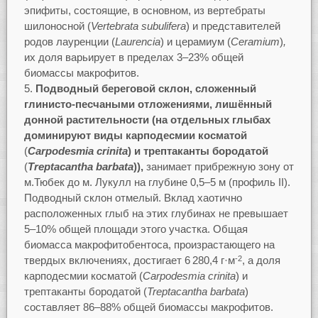
эпифиты, состоящие, в основном, из вертебраты
шилоносной (
Vertebrata
subulifera
) и представителей
родов лауренции (
Laurencia
) и церамиум (
Ceramium
)
,
их доля варьирует в пределах 3–23% общей
биомассы макрофитов.
Подводный береговой склон, сложенный
глинисто-песчаными отложениями, лишённый
донной растительности (на отдельных глыбах
доминируют виды
карподесмии косматой
(
Carpodesmia
crinita
) и
трептаканты бородатой
(
Treptacantha
barbata
)),
занимает прибрежную зону от
м.Тюбек до м. Лукулл на глубине 0,5–5 м (профиль II).
Подводный склон отмелый. Вклад хаотично
расположенных глыб на этих глубинах не превышает
5–10% общей площади этого участка. Общая
биомасса макрофитобентоса, произрастающего на
твердых включениях, достигает 6 280,4 г·м
, а доля
-2
карподесмии косматой (
Carpodesmia
crinita
) и
трептаканты бородатой (
Treptacantha
barbata
)
составляет 86–88% общей биомассы макрофитов.