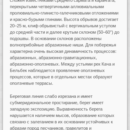
сложен известняками среднего сармата и карангата,
перекрытыми четвертичными аллювиальными
пролювиально-глинисто-галечниковыми отложениями
и красно-бурыми глинами. Высота обрывов достигает
20–25 м, клиф обрывистый с вертикальным уступом
до средней части и далее крутым склоном (50–60°) до
подошвы. В основании склонов расположены
волноприбойные абразионные ниши. Для побережья
характерна очень высокая динамичность процессов:
абразионных, абразионно-гравитационных,
абразионно-оползневых. Между устьями рек Кача и
Бельбек наблюдается проявление оползневых
процессов, которые в отдельных местах образуют
оползневые террасы.
Береговая линия слабо изрезана и имеет
субмеридиональное простирание, берег имеет
западную экспозицию. Выравненность берега
нарушается наличием мысов, образование которых
связано с залеганием в их основании устойчивых к
абразии пород песчаников, гравелитов и