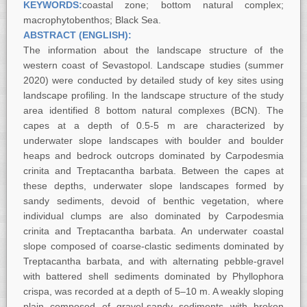
KEYWORDS:
coastal zone; bottom natural complex;
macrophytobenthos; Black Sea.
ABSTRACT (ENGLISH):
The information about the landscape structure of the
western coast of Sevastopol. Landscape studies (summer
2020) were conducted by detailed study of key sites using
landscape profiling. In the landscape structure of the study
area identified 8 bottom natural complexes (BCN). The
capes at a depth of 0.5-5 m are characterized by
underwater slope landscapes with boulder and boulder
heaps and bedrock outcrops dominated by Carpodesmia
crinita and Treptacantha barbata. Between the capes at
these depths, underwater slope landscapes formed by
sandy sediments, devoid of benthic vegetation, where
individual clumps are also dominated by Carpodesmia
crinita and Treptacantha barbata. An underwater coastal
slope composed of coarse-clastic sediments dominated by
Treptacantha barbata, and with alternating pebble-gravel
with battered shell sediments dominated by Phyllophora
crispa, was recorded at a depth of 5–10 m. A weakly sloping
plain composed of gravel-sandy sediments with broken