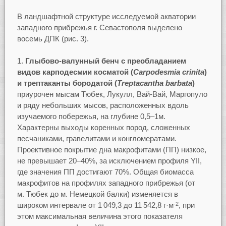
В ландшафтной структуре исследуемой акватории
западного прибрежья г. Севастополя выделено
восемь ДПК (рис. 3).
Глыбово-валунный бенч с преобладанием
видов
карподесмии косматой (
Carpodesmia
crinita
)
и
трептаканты бородатой
(
Treptacantha
barbata
)
приурочен мысам Тюбек, Лукулл, Вай-Вай, Маргопуло
и ряду небольших мысов, расположенных вдоль
изучаемого побережья, на глубине 0,5–1м.
Характерны выходы коренных пород, сложенных
песчаниками, гравелитами и конгломератами.
Проективное покрытие дна макрофитами (ПП) низкое,
не превышает 20–40%, за исключением профиля YII,
где значения ПП достигают 70%. Общая биомасса
макрофитов на профилях западного прибрежья (от
м. Тюбек до м. Немецкой балки) изменяется в
широком интервале от 1 049,3 до 11 542,8 г·м
, при
-2
этом максимальная величина этого показателя