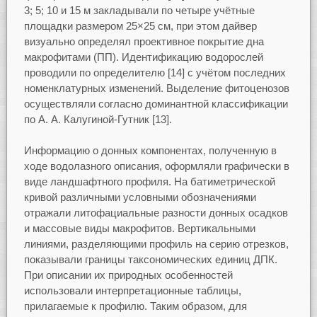
3; 5; 10 и 15 м закладывали по четыре учётные
площадки размером 25×25 см, при этом дайвер
визуально определял проективное покрытие дна
макрофитами (ПП). Идентификацию водорослей
проводили по определителю [14] с учётом последних
номенклатурных изменений. Выделение фитоценозов
осуществляли согласно доминантной классификации
по А. А. Калугиной-Гутник [13].
Информацию о донных компонентах, полученную в
ходе водолазного описания, оформляли графически в
виде ландшафтного профиля. На батиметрической
кривой различными условными обозначениями
отражали литофациальные разности донных осадков
и массовые виды макрофитов. Вертикальными
линиями, разделяющими профиль на серию отрезков,
показывали границы таксономических единиц ДПК.
При описании их природных особенностей
использовали интерпретационные таблицы,
прилагаемые к профилю. Таким образом, для