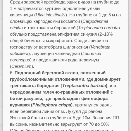
Среди зарослей преобладающих видов на глубине до
1 м встречаются куртины однолетней ульвы
кишечницы (
Ulva
intestinalis
). На глубине от 1 до 5 м на
слоевищах карподесмии косматой (
Carpodesmia
crinita
) и трептаканты бородатой (
Treptacantha
barbata
)
обильно представлена эпифитная синузия (2–18%
общей биомассы макрофитов). Среди эпифитов
господствуют вертебрата шилоносная (
Vertebrata
subulifera
)
,
лауренция чашевидная (
Laurencia
coronopus
) и представители рода церамиум
(
Ceramium
)
.
Подводный береговой склон, сложенный
грубообломочными отложениями, где доминирует
трептаканта бородатая
(
Treptacantha
barbata
),
и с
чередованием галечно-гравийных отложений с
битой ракушей, где преобладает филлофора
курчавая
(
Phyllophora
crispa
),
протянулся вдоль
всей береговой линии от м. Лукулл до района
Языковой балки на глубине от 5 до 10м. Значения ПП
высокие, незначительно варьируют от 70 до 90%.
Общая биомасса макрофитобентоса изменяется в