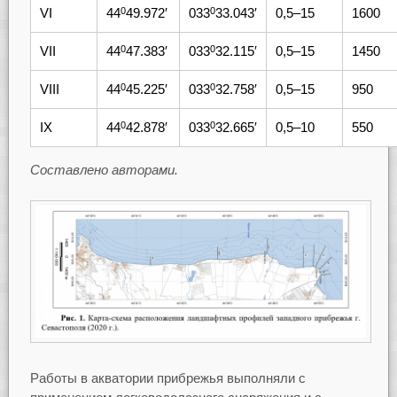
VI
44
49.972′
033
33.043′
0,5–15
1600
0
0
VII
44
47.383′
033
32.115′
0,5–15
1450
0
0
VIII
44
45.225′
033
32.758′
0,5–15
950
0
0
IX
44
42.878′
033
32.665′
0,5–10
550
0
0
Составлено авторами.
Работы в акватории прибрежья выполняли с