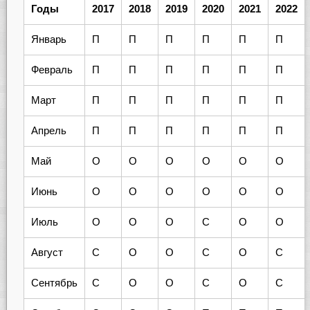
Годы
2017
2018
2019
2020
2021
2022
Январь
П
П
П
П
П
П
Февраль
П
П
П
П
П
П
Март
П
П
П
П
П
П
Апрель
П
П
П
П
П
П
Май
О
О
О
О
О
О
Июнь
О
О
О
О
О
О
Июль
О
О
О
С
О
О
Август
С
О
О
С
О
С
Сентябрь
С
О
О
С
О
С