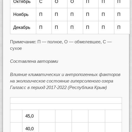
Октябрь
С
О
О
П
П
П
Ноябрь
П
П
П
П
П
П
Декабрь
П
П
П
П
П
П
Примечание: П — полное, О — обмелевшее, С —
сухое
Составлена авторами
Влияние климатических и антропогенных факторов
на экологическое состояние гиперсоленого озера
Галгасс в период 2017-2022 (Республика Крым)
45,0
40,0