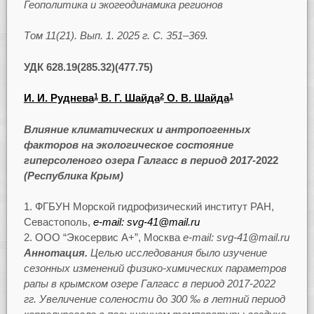
Геополитика и экогеодинамика регионов
Том 11(21). Вып. 1. 2025 г. С. 351–369.
УДК 628.19(285.32)(477.75)
И. И. Руднева
В. Г. Шайда
О. В. Шайда
1
2
1
Влияние климатических и антропогенных
факторов на экологическое состояние
гиперсоленого озера Галгасс в период 2017-
2022
(Республика Крым)
ФГБУН Морской гидрофизический институт РАН,
Севастополь,
e-mail: svg-41@mail.ru
ООО “Экосервис A+”, Москва
e-mail: svg-41@mail.ru
Аннотация.
Целью исследования было изучение
сезонных изменений физико-химических параметров
рапы в крымском озере Галгасс в период 2017-2022
гг. Увеличение солености до 300 ‰ в летний период