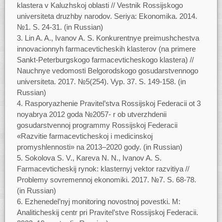
klastera v Kaluzhskoj oblasti // Vestnik Rossijskogo
universiteta druzhby narodov. Seriya: Ekonomika. 2014.
№1. S. 24-31. (in Russian)
Lin A. A., Ivanov A. S. Konkurentnye preimushchestva
innovacionnyh farmacevticheskih klasterov (na primere
Sankt-Peterburgskogo farmacevticheskogo klastera) //
Nauchnye vedomosti Belgorodskogo gosudarstvennogo
universiteta. 2017. №5(254). Vyp. 37. S. 149-158. (in
Russian)
Rasporyazhenie Pravitel’stva Rossijskoj Federacii ot 3
noyabrya 2012 goda №2057- r ob utverzhdenii
gosudarstvennoj programmy Rossijskoj Federacii
«Razvitie farmacevticheskoj i medicinskoj
promyshlennosti» na 2013–2020 gody. (in Russian)
Sokolova S. V., Kareva N. N., Ivanov A. S.
Farmacevticheskij rynok: klasternyj vektor razvitiya //
Problemy sovremennoj ekonomiki. 2017. №7. S. 68-78.
(in Russian)
Ezhenedel’nyj monitoring novostnoj povestki. M:
Analiticheskij centr pri Pravitel’stve Rossijskoj Federacii.