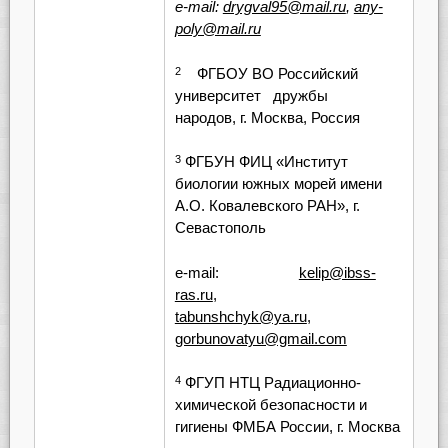
e-mail:
drygval95@mail.ru
,
any-
poly@mail.ru
ФГБОУ ВО Российский
2
университет дружбы
народов, г. Москва, Россия
ФГБУН ФИЦ «Институт
3
биологии южных морей имени
А.О. Ковалевского РАН», г.
Севастополь
e-mail:
kelip@ibss-
ras.ru
,
tabunshchyk@ya.ru
,
gorbunovatyu@gmail.com
ФГУП НТЦ Радиационно-
4
химической безопасности и
гигиены ФМБА России, г. Москва