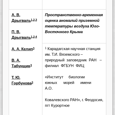
А. В.
Пространственно-временная
Дрыгваль
оценка аномалий приземной
1,2,3
температуры
воздуха Юго-
Восточного Крыма
П. В.
Дрыгваль
1,2,4
Карадагская научная станция
1
А. А. Келип
3
им. Т.И. Вяземского –
природный заповедник РАН –
В. А.
филиал ФГБУН ФИЦ
Табунщик
3
«Институт биологии
Т. Ю.
южных морей имени
Горбунова
3
А.О.
Ковалевского РАН», г. Феодосия,
пгт Курортное