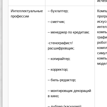
исчез
Интеллектуальные
– бухгалтер;
Комп
профессии
прогр
искус
– сметчик;
интел
комп
– менеджер по кредитам;
графи
робот
-стенографист/
компл
расшифровщик;
симул
комп
– копирайтер;
моде
– корректор;
– биль-редактор;
– монтировщик декораций
в кино;
– дублер (каскадер);