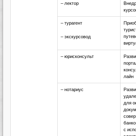
– лектор
Внедр
курсо
– турагент
Прио
турис
путев
– экскурсовод
вирту
– юрисконсульт
Разви
порта
консу
лайн
– нотариус
Разви
удале
для 
докум
сове
банко
с исп