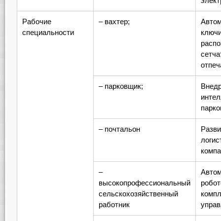
элект
Рабочие
– вахтер;
Автом
специальности
ключи
распо
сетча
отпеч
– парковщик;
Внед
интел
парко
– почтальон
Разви
логис
компа
–
Автом
высокопрофессиональный
робот
сельскохозяйственный
компл
работник
управ