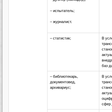
– испытатель;
– журналист.
– статистик;
В усл
транс
стано
актуа
внедр
баз д
– библиотекарь,
В усл
документовед,
транс
архивариус;
стано
актуа
оциф
сфер 