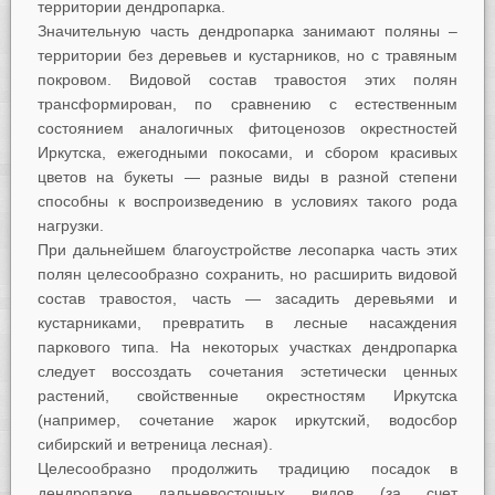
территории дендропарка.
Значительную часть дендропарка занимают поляны –
территории без деревьев и кустарников, но с травяным
покровом. Видовой состав травостоя этих полян
трансформирован, по сравнению с естественным
состоянием аналогичных фитоценозов окрестностей
Иркутска, ежегодными покосами, и сбором красивых
цветов на букеты — разные виды в разной степени
способны к воспроизведению в условиях такого рода
нагрузки.
При дальнейшем благоустройстве лесопарка часть этих
полян целесообразно сохранить, но расширить видовой
состав травостоя, часть — засадить деревьями и
кустарниками, превратить в лесные насаждения
паркового типа. На некоторых участках дендропарка
следует воссоздать сочетания эстетически ценных
растений, свойственные окрестностям Иркутска
(например, сочетание жарок иркутский, водосбор
сибирский и ветреница лесная).
Целесообразно продолжить традицию посадок в
дендропарке дальневосточных видов (за счет