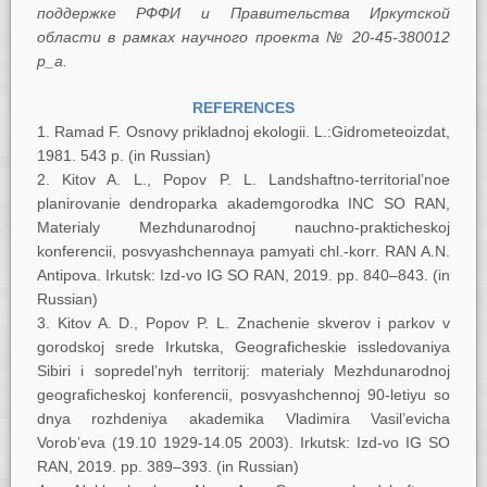
поддержке РФФИ и Правительства Иркутской
области в рамках научного проекта №
20-45-380012
р_а.
REFERENCES
Ramad F. Osnovy prikladnoj ekologii. L.:Gidrometeoizdat,
1981. 543 p. (in Russian)
Kitov A. L., Popov P. L. Landshaftno-territorial’noe
planirovanie dendroparka akademgorodka INC SO RAN,
Materialy Mezhdunarodnoj nauchno-prakticheskoj
konferencii, posvyashchennaya pamyati chl.-korr. RAN A.N.
Antipova. Irkutsk: Izd-vo IG SO RAN, 2019. pp. 840–843. (in
Russian)
Kitov A. D., Popov P. L. Znachenie skverov i parkov v
gorodskoj srede Irkutska, Geograficheskie issledovaniya
Sibiri i sopredel’nyh territorij: materialy Mezhdunarodnoj
geograficheskoj konferencii, posvyashchennoj 90-letiyu so
dnya rozhdeniya akademika Vladimira Vasil’evicha
Vorob’eva (19.10 1929-14.05 2003). Irkutsk: Izd-vo IG SO
RAN, 2019. pp. 389–393. (in Russian)