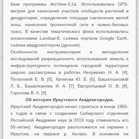
базе программы ArcView-3.2a. Использовалась GPS-
метрия для нанесения участков сообществ растений в
дендропарке, определения площади озеленения жилой
зоны, нанесения тропиночной сети и лыжно-беговых
трасс. В качестве тематического фона использовались
космоснимки Landsat-8, съёмка портала Google Earth,
съёмка квадрокоптером (дроном).
Особенности инструментария и методологии
исследований рекреационного использования земель и
инфраструктурного потенциала городской территории
широко рассмотрены в работах Нехуженко Н. А. [4],
Потаповой Е. В. [5], Хромова Ю. Б. [6], Башалхановой
Л. Б., Башалханова И. А. [7], Евстропьевой О. В. [8],
Горохова В. А. [9].
Об истории Иркутского Академгородка.
Иркутский Академгородок начал строиться в конце 1950-
х годов в связи с созданием Сибирского отделения
Российской Академии наук (в 2019 году отмечалось его
55-летие). Академгородок расположился на окраине г.
Иркутска, на террасе р. Ангары. В основном на