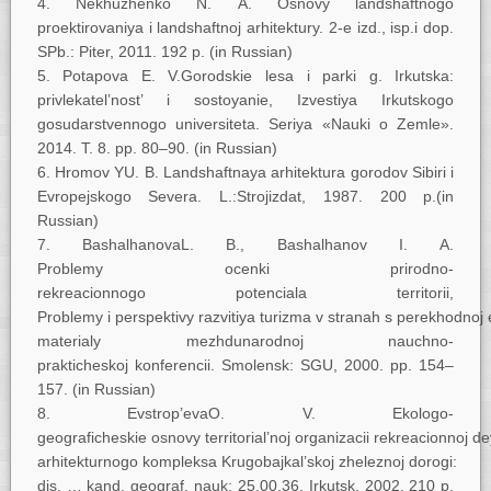
Nekhuzhenko N. A. Osnovy landshaftnogo
proektirovaniya i landshaftnoj arhitektury. 2-e izd., isp.i dop.
SPb.: Piter, 2011. 192 p. (in Russian)
Potapova E. V.Gorodskie lesa i parki g. Irkutska:
privlekatel’nost’ i sostoyanie, Izvestiya Irkutskogo
gosudarstvennogo universiteta. Seriya «Nauki o Zemle».
2014. T. 8. pp. 80–90. (in Russian)
Hromov YU. B. Landshaftnaya arhitektura gorodov Sibiri i
Evropejskogo Severa. L.:Strojizdat, 1987. 200 p.(in
Russian)
BashalhanovaL. B., Bashalhanov I. A.
Problemy ocenki prirodno-
rekreacionnogo potenciala territorii,
Problemy i perspektivy razvitiya turizma v stranah s perekhodnoj
materialy mezhdunarodnoj nauchno-
prakticheskoj konferencii. Smolensk: SGU, 2000. pp. 154–
157. (in Russian)
Evstrop’evaO. V. Ekologo-
geograficheskie osnovy territorial’noj organizacii rekreacionnoj d
arhitekturnogo kompleksa Krugobajkal’skoj zheleznoj dorogi:
dis. … kand. geograf. nauk: 25.00.36. Irkutsk, 2002. 210 p.