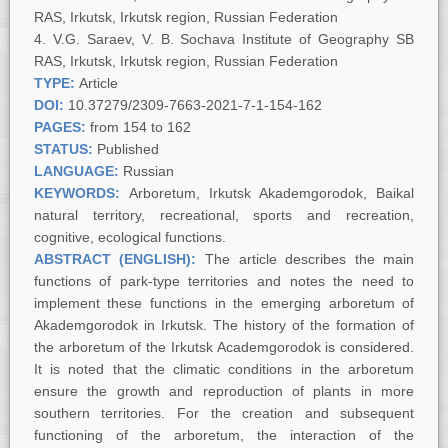
RAS, Irkutsk, Irkutsk region, Russian Federation
V.G. Saraev, V. B. Sochava Institute of Geography SB
RAS, Irkutsk, Irkutsk region, Russian Federation
TYPE:
Article
DOI:
10.37279/2309-7663-2021-7-1-154-162
PAGES:
from 154 to 162
STATUS:
Published
LANGUAGE:
Russian
KEYWORDS:
Arboretum, Irkutsk Akademgorodok, Baikal
natural territory, recreational, sports and recreation,
cognitive, ecological functions.
ABSTRACT (ENGLISH):
The article describes the main
functions of park-type territories and notes the need to
implement these functions in the emerging arboretum of
Akademgorodok in Irkutsk. The history of the formation of
the arboretum of the Irkutsk Academgorodok is considered.
It is noted that the climatic conditions in the arboretum
ensure the growth and reproduction of plants in more
southern territories. For the creation and subsequent
functioning of the arboretum, the interaction of the