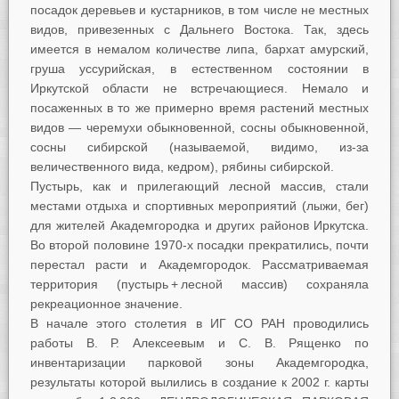
посадок деревьев и кустарников, в том числе не местных
видов, привезенных с Дальнего Востока. Так, здесь
имеется в немалом количестве липа, бархат амурский,
груша уссурийская, в естественном состоянии в
Иркутской области не встречающиеся. Немало и
посаженных в то же примерно время растений местных
видов — черемухи обыкновенной, сосны обыкновенной,
сосны сибирской (называемой, видимо, из-за
величественного вида, кедром), рябины сибирской.
Пустырь, как и прилегающий лесной массив, стали
местами отдыха и спортивных мероприятий (лыжи, бег)
для жителей Академгородка и других районов Иркутска.
Во второй половине 1970-х посадки прекратились, почти
перестал расти и Академгородок. Рассматриваемая
территория (пустырь + лесной массив) сохраняла
рекреационное значение.
В начале этого столетия в ИГ СО РАН проводились
работы В. Р. Алексеевым и С. В. Рященко по
инвентаризации парковой зоны Академгородка,
результаты которой вылились в создание к 2002 г. карты