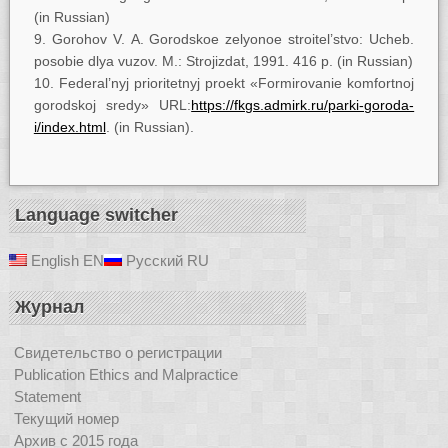
(in Russian)
Gorohov V. A. Gorodskoe zelyonoe stroitel’stvo: Ucheb.
posobie dlya vuzov. M.: Strojizdat, 1991. 416 p. (in Russian)
Federal’nyj prioritetnyj proekt «Formirovanie komfortnoj
gorodskoj sredy» URL:
https://fkgs.admirk.ru/parki-goroda-
i/index.html
. (in Russian).
Language switcher
English
EN
Русский
RU
Журнал
Свидетельство о регистрации
Publication Ethics and Malpractice
Statement
Текущий номер
Архив с 2015 года