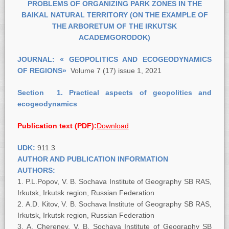
PROBLEMS OF ORGANIZING PARK ZONES IN THE
BAIKAL NATURAL TERRITORY (ON THE EXAMPLE OF
THE ARBORETUM OF THE IRKUTSK
ACADEMGORODOK)
JOURNAL:
« GEOPOLITICS AND ECOGEODYNAMICS
OF REGIONS»
Volume 7 (17) issue 1, 2021
Section
1.
Practical aspects of geopolitics and
ecogeodynamics
Publication text (PDF):
Download
UDK:
911.3
AUTHOR AND PUBLICATION INFORMATION
AUTHORS:
P.L.Popov, V. B. Sochava Institute of Geography SB RAS,
Irkutsk, Irkutsk region, Russian Federation
A.D. Kitov, V. B. Sochava Institute of Geography SB RAS,
Irkutsk, Irkutsk region, Russian Federation
A. Сherenev, V. B. Sochava Institute of Geography SB