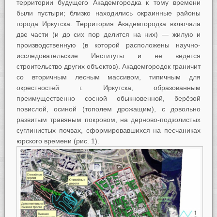
территории будущего Академгородка к тому времени
были пустыри; близко находились окраинные районы
города Иркутска. Территория Академгородка включала
две части (и до сих пор делится на них) — жилую и
производственную (в которой расположены научно-
исследовательские Институты и не ведется
строительство других объектов). Академгородок граничит
со вторичным лесным массивом, типичным для
окрестностей г. Иркутска, образованным
преимущественно сосной обыкновенной, берёзой
повислой, осиной (тополем дрожащим), с довольно
развитым травяным покровом, на дерново-подзолистых
суглинистых почвах, сформировавшихся на песчаниках
юрского времени (рис. 1).