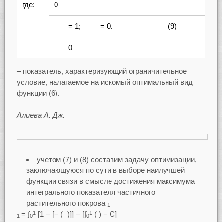
где:
0
= 1;
= 0.
(9)
0
–
показатель, характеризующий ограничительное
условие, налагаемое на искомый оптимальный вид
функции (6).
Алиева А. Дж.
учетом (7) и (8) составим задачу оптимизации,
заключающуюся по сути в выборе наилучшей
функции связи в смысле достижения максимума
интегрального показателя частичного
растительного покрова
1
= ∫
[1 − [− (
)]] − [∫
( ) − С]
1
1
1
0
т
0