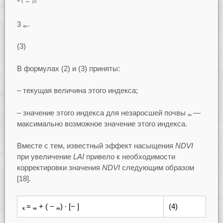
−
= (
)2
3
∞−
(3)
В формулах (2) и (3) приняты:
– текущая величина этого индекса;
– значение этого индекса для незаросшей почвы
—
∞
максимально возможное значение этого индекса.
Вместе с тем, известный эффект насыщения
NDVI
при увеличение
LAI
привело к необходимости
корректировки значения
NDVI
следующим образом
[18].
=
+ ( −
) ∙ [− ]
(4)
к
∞
∞