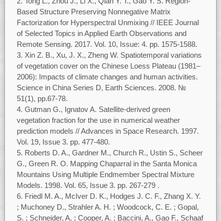
Tong L., Zhou J., Li X., Qian Y. T., Gao Y. S. Region-
Based Structure Preserving Nonnegative Matrix
Factorization for Hyperspectral Unmixing // IEEE Journal
of Selected Topics in Applied Earth Observations and
Remote Sensing. 2017. Vol. 10, Issue: 4. pp. 1575-1588.
Xin Z. B., Xu, J. X., Zheng W. Spatiotemporal variations
of vegetation cover on the Chinese Loess Plateau (1981–
2006): Impacts of climate changes and human activities.
Science in China Series D, Earth Sciences. 2008. №
51(1), pp.67-78.
Gutman G., Ignatov A. Satellite-derived green
vegetation fraction for the use in numerical weather
prediction models // Advances in Space Research. 1997.
Vol. 19, Issue 3. pр. 477-480.
Roberts D. A., Gardner M., Church R., Ustin S., Scheer
G., Green R. O. Mapping Chaparral in the Santa Monica
Mountains Using Multiple Endmember Spectral Mixture
Models. 1998. Vol. 65, Issue 3. pp. 267-279 .
Friedl M. A., McIver D. K., Hodges J. C. F., Zhang X. Y.
; Muchoney D., Strahler A. H. ; Woodcock, C. E. ; Gopal,
S. ; Schneider, A. ; Cooper, A. ; Baccini, A., Gao F., Schaaf