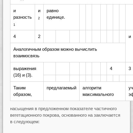
и
и
равно
разность
единице.
2
1
4
2
и
Аналогичным образом можно вычислить
взаимосвязь
выражения
4
3
(16) и (3).
Таким
предлагаемый
алгоритм
у
образом,
максимального
э
насыщения в предложенном показателе частичного
вегетационного покрова, основанного на заключается
в следующем: