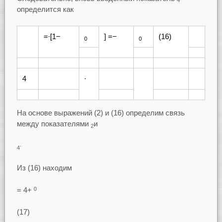
4
определится как
=∙[1−
] =−
(16)
0
0
4
∙
На основе выражений (2) и (16) определим связь
между показателями
и
2
.
4
Из (16) находим
= 4+
0
(17)