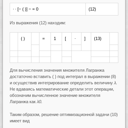
∙ ∙ [− ( )] − = 0
(12)
Из выражения (12) находим:
( )
=
1
[
∙
]
(13)
Для вычисления значения множителя Лагранжа
достаточно вставить ( ) под интеграл в выражении (8)
и осуществив интегрирование определить величину
λ.
Не вдаваясь математические детали этот операции,
обозначим вычисленное значение множителя
Лагранжа как
λ0.
Таким образом, решение оптимизационной задачи (10)
имеет вид