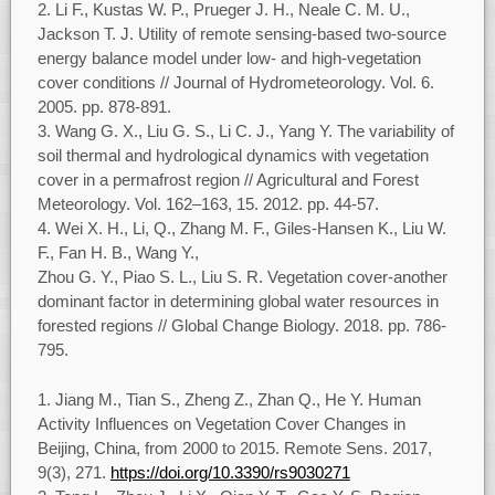
Li F., Kustas W. P., Prueger J. H., Neale C. M. U.,
Jackson T. J. Utility of remote sensing-based two-source
energy balance model under low- and high-vegetation
cover conditions // Journal of Hydrometeorology. Vol. 6.
2005. pp. 878-891.
Wang G. X., Liu G. S., Li C. J., Yang Y. The variability of
soil thermal and hydrological dynamics with vegetation
cover in a permafrost region // Agricultural and Forest
Meteorology. Vol. 162–163, 15. 2012. pp. 44-57.
Wei X. H., Li, Q., Zhang M. F., Giles-Hansen K., Liu W.
F., Fan H. B., Wang Y.,
Zhou G. Y., Piao S. L., Liu S. R. Vegetation cover-another
dominant factor in determining global water resources in
forested regions // Global Change Biology. 2018. pp. 786-
795.
Jiang M., Tian S., Zheng Z., Zhan Q., He Y. Human
Activity Influences on Vegetation Cover Changes in
Beijing, China, from 2000 to 2015. Remote Sens. 2017,
9(3), 271.
https://doi.org/10.3390/rs9030271