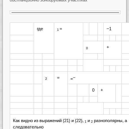
где
=
−1
1
+
0
=
−
2
∞
0
+
Как видно из выражений (21) и (22),
и
разнополярны, а
1
2
следовательно