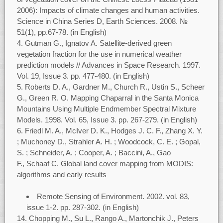
2006): Impacts of climate changes and human activities.
Science in China Series D, Earth Sciences. 2008. №
51(1), pp.67-78. (in English)
Gutman G., Ignatov A. Satellite-derived green
vegetation fraction for the use in numerical weather
prediction models // Advances in Space Research. 1997.
Vol. 19, Issue 3. pр. 477-480. (in English)
Roberts D. A., Gardner M., Church R., Ustin S., Scheer
G., Green R. O. Mapping Chaparral in the Santa Monica
Mountains Using Multiple Endmember Spectral Mixture
Models. 1998. Vol. 65, Issue 3. pp. 267-279. (in English)
Friedl M. A., McIver D. K., Hodges J. C. F., Zhang X. Y.
; Muchoney D., Strahler A. H. ; Woodcock, C. E. ; Gopal,
S. ; Schneider, A. ; Cooper, A. ; Baccini, A., Gao
F., Schaaf C. Global land cover mapping from MODIS:
algorithms and early results
Remote Sensing of Environment. 2002. vol. 83,
issue 1-2. pp. 287-302. (in English)
14. Chopping M., Su L., Rango A., Martonchik J., Peters