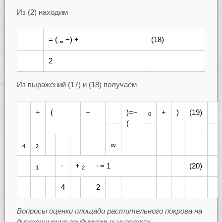
Из (2) находим
= (
−) +
(18)
∞
2
Из выражений (17) и (18) получаем
+
(
−
)=−
+
)
(19)
0
(
∞
4
2
∙
+
∙ = 1
(20)
1
2
4
2
Вопросы оценки площади растительного покрова на
дистанционно зондируемых участках