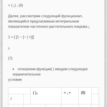
= (
) , (6)
т
Далее, рассмотрим следующий функционал,
являющийся предлагаемым интегральным
показателем частичного растительного покрова
1
1 = ∫ [1 − [− ( т)]]
0
(7)
отношении функции( ) введем следующее
ограничительное
условие
( )
= , =
(8)
т
∫