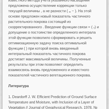
известного метода учета указанного насыщения
предложена осуществление коррекции только
текущей величины , а не разности (
− ). На этой
∞
основе предложен новый показатель частичного
растительного покрова состоящий из
скорректированного . Введение функции связи = (
) и
т
допущение о постоянстве определенного интеграла
этой функции позволило сформировать и решить
оптимизационную задачу поиска оптимальной
функции ( ) при которой вновь введенный
интегральный показатель частичного покрова
достигает максимальной величины. Полученные
результаты при этом позволяют определить
взаимосвязь вновь предложенного и известного
показателей частичного вегетационного покрова.
Литература
Deardorff J. W. Efficient Prediction of Ground Surface
Temperature and Moisture, with Inclusion of a Layer of
Vegetation // Journal of Geophysical Research. 1978. №