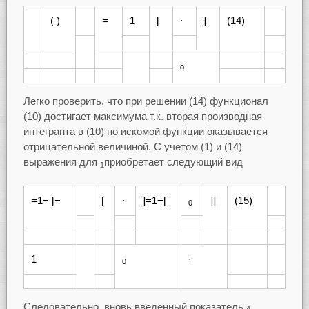
( )
=
1
[
∙
]
(14)
0
Легко проверить, что при решении (14) функционал
(10) достигает максимума т.к. вторая производная
интегранта в (10) по искомой функции оказывается
отрицательной величиной. С учетом (1) и (14)
выражения для
приобретает следующий вид
1
=1− [−
[
∙
]=1−[
]]
(15)
0
1
∙
0
Следовательно, вновь введенный показатель