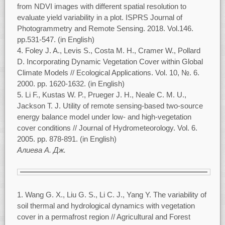
from NDVI images with different spatial resolution to
evaluate yield variability in a plot. ISPRS Journal of
Photogrammetry and Remote Sensing. 2018. Vol.146.
pp.531-547. (in English)
Foley J. A., Levis S., Costa M. H., Cramer W., Pollard
D. Incorporating Dynamic Vegetation Cover within Global
Climate Models // Ecological Applications. Vol. 10, №. 6.
2000. pp. 1620-1632. (in English)
Li F., Kustas W. P., Prueger J. H., Neale C. M. U.,
Jackson T. J. Utility of remote sensing-based two-source
energy balance model under low- and high-vegetation
cover conditions // Journal of Hydrometeorology. Vol. 6.
2005. pp. 878-891. (in English)
Алиева А. Дж.
Wang G. X., Liu G. S., Li C. J., Yang Y. The variability of
soil thermal and hydrological dynamics with vegetation
cover in a permafrost region // Agricultural and Forest