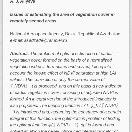
A. J. Aliyeva
Issues of estimating the area of vegetation cover in
remotely sensed areas
National Aerospace Agency, Baku, Republic of Azerbaijan
e-mail: asadzade@rambler.ru
Abstract.
The problem of optimal estimation of partial
vegetation cover formed on the basis of a normalized
vegetation index is formulated and solved, taking into
account the known effect of NDVI saturation at high LAI
values. The correction of only the current value of
〖NDVI〗_t is proposed, and on this basis a new indicator
of partial vegetation cover consisting of adjusted NDVI is
formed. An integral version of the introduced indicator is
also proposed. The coupling function LAI=φ_k (〖NDVI〗
_t) is introduced and, assuming the constancy of a certain
integral of this function, the optimization problem of finding
the optimal function φ(〖NDVI〗_t )_opt is formed and
solved at which the newly introduced integral indicator of