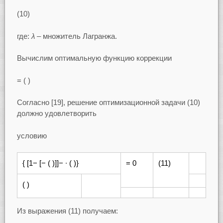
(10)
где:
λ –
множитель Лагранжа.
Вычислим оптимальную функцию коррекции
= ( )
Согласно [19], решение оптимизационной задачи (10)
должно удовлетворить
условию
{ [1− [− ( )]]− ∙ ( )}
= 0
(11)
( )
Из выражения (11) получаем: