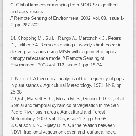
C. Global land cover mapping from MODIS: algorithms
and early results
// Remote Sensing of Environment. 2002. vol. 83, issue 1-
2. pp. 287-302.
14. Chopping M., Su L., Rango A., Martonchik J., Peters
D., Laliberte A. Remote sensing of woody shrub cover in
desert grasslands using MISR with a geometric-optical
canopy reflectance model // Remote Sensing of
Environment. 2008 vol. 112, issue 1. pp. 19-34.
Nilson T. A theoretical analysis of the frequency of gaps
in plant stands // Agricultural Meteorology. 1971. № 8. pp.
25-38.
Qi J., Marsett R. C., Moran M. S., Goodrich D. C., et al.
Spatial and temporal dynamics of vegetation in the San
Pedro River basin area // Agricultural and Forest
Meteorology. 2000. vol. 105, issue 1-3. pp. 55-68.
Carlson T. N., Ripley D. A. On the relation between
NDVI, fractional vegetation cover, and leaf area index.