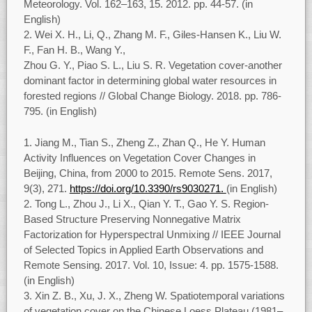
Meteorology. Vol. 162–163, 15. 2012. pp. 44-57. (in
English)
Wei X. H., Li, Q., Zhang M. F., Giles-Hansen K., Liu W.
F., Fan H. B., Wang Y.,
Zhou G. Y., Piao S. L., Liu S. R. Vegetation cover-another
dominant factor in determining global water resources in
forested regions // Global Change Biology. 2018. pp. 786-
795. (in English)
Jiang M., Tian S., Zheng Z., Zhan Q., He Y. Human
Activity Influences on Vegetation Cover Changes in
Beijing, China, from 2000 to 2015. Remote Sens. 2017,
9(3), 271.
https://doi.org/10.3390/rs9030271.
(in English)
Tong L., Zhou J., Li X., Qian Y. T., Gao Y. S. Region-
Based Structure Preserving Nonnegative Matrix
Factorization for Hyperspectral Unmixing // IEEE Journal
of Selected Topics in Applied Earth Observations and
Remote Sensing. 2017. Vol. 10, Issue: 4. pp. 1575-1588.
(in English)
Xin Z. B., Xu, J. X., Zheng W. Spatiotemporal variations
of vegetation cover on the Chinese Loess Plateau (1981–