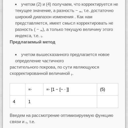
учетом (2) и (4) получаем, что корректируется не
текущее значение, а разность −
, т.е. достаточно
∞
широкий диапазон изменения . Как нам
представляется, имеет смысл корректировать не
разность ( −
), а только текущую величину этого
∞
индекса, т.е.
.
т
Предлагаемый метод
учетом вышесказанного предлагается новое
определение частичного
растительного покрова, по сути являющуюся
скорректированной величиной
.
т
=∙
=∙ [1 − [− ∙ ]]
(5)
4
1
Введем на рассмотрение оптимизируемую функцию
связи и
, т.е.
т