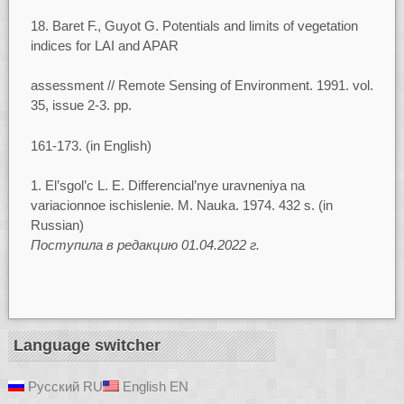
18. Baret F., Guyot G. Potentials and limits of vegetation
indices for LAI and APAR
assessment // Remote Sensing of Environment. 1991. vol.
35, issue 2-3. pp.
161-173. (in English)
El’sgol’c L. E. Differencial’nye uravneniya na
variacionnoe ischislenie. M. Nauka. 1974. 432 s. (in
Russian)
Поступила в редакцию 01.04.2022 г.
Language switcher
Русский
RU
English
EN