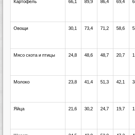
Картофель
66,1
89,9
86,4
69,4
6
Овощи
30,1
73,4
71,2
58,6
5
Мясо скота и птицы
24,8
48,6
48,7
20,7
1
Молоко
23,8
41,4
51,3
42,1
3
Яйца
21,6
30,2
24,7
19,7
1