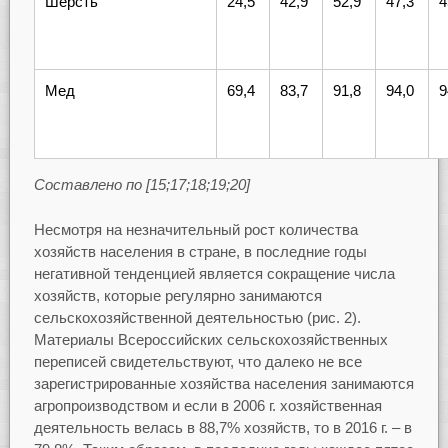
Шерсть
24,5
42,9
52,9
47,3
4
Мед
69,4
83,7
91,8
94,0
9
Составлено по [15;17;18;19;20]
Несмотря на незначительный рост количества
хозяйств населения в стране, в последние годы
негативной тенденцией является сокращение числа
хозяйств, которые регулярно занимаются
сельскохозяйственной деятельностью (рис. 2).
Материалы Всероссийских сельскохозяйственных
переписей свидетельствуют, что далеко не все
зарегистрированные хозяйства населения занимаются
агропроизводством и если в 2006 г. хозяйственная
деятельность велась в 88,7% хозяйств, то в 2016 г. – в