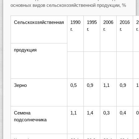
основных видов сельскохозяйственной продукции, %
Сельскохозяйственная
1990
1995
2006
2016
2
г.
г.
г.
г.
г.
продукция
Зерно
0,5
0,9
1,1
0,9
1
Семена
1,1
1,4
0,3
0,4
0
подсолнечника