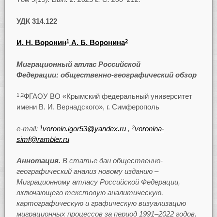
УДК 314.122
И. Н. Воронин
А. Б. Воронина
1
2
Миграционный атлас Российской
Федерации:
общественно-географический обзор
ФГАОУ ВО «Крымский федеральный университет
1,2
имени В. И. Вернадского», г. Симферополь
e-mail:
voronin.igor53@yandex.ru
,
voronina-
1
2
simf@rambler.ru
Аннотация.
В статье дан общественно-
географический анализ новому изданию –
Миграционному атласу Российской Федерации,
включающего текстовую аналитическую,
картографическую и графическую визуализацию
миграционных процессов за период 1991–2022 годов.