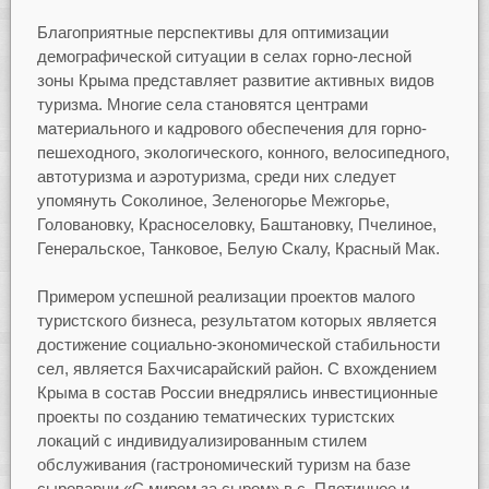
Благоприятные перспективы для оптимизации
демографической ситуации в селах горно-лесной
зоны Крыма представляет развитие активных видов
туризма. Многие села становятся центрами
материального и кадрового обеспечения для горно-
пешеходного, экологического, конного, велосипедного,
автотуризма и аэротуризма, среди них следует
упомянуть Соколиное, Зеленогорье Межгорье,
Головановку, Красноселовку, Баштановку, Пчелиное,
Генеральское, Танковое, Белую Скалу, Красный Мак.
Примером успешной реализации проектов малого
туристского бизнеса, результатом которых является
достижение социально-экономической стабильности
сел, является Бахчисарайский район. С вхождением
Крыма в состав России внедрялись инвестиционные
проекты по созданию тематических туристских
локаций с индивидуализированным стилем
обслуживания (гастрономический туризм на базе
сыроварни «С миром за сыром» в с. Плотинное и