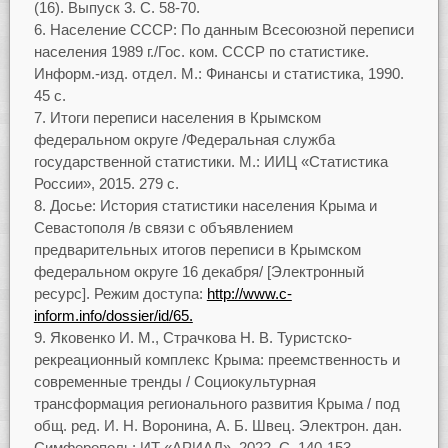
(16). Выпуск 3. С. 58-70.
Население СССР: По данным Всесоюзной переписи
населения 1989 г./Гос. ком. СССР по статистике.
Информ.-изд. отдел. М.: Финансы и статистика, 1990.
45 с.
Итоги переписи населения в Крымском
федеральном округе /Федеральная служба
государственной статистики. М.: ИИЦ «Статистика
России», 2015. 279 с.
Досье: История статистики населения Крыма и
Севастополя /в связи с объявлением
предварительных итогов переписи в Крымском
федеральном округе 16 декабря/ [Электронный
ресурс]. Режим доступа:
http://www.c-
inform.info/dossier/id/65.
Яковенко И. М., Страчкова Н. В. Туристско-
рекреационный комплекс Крыма: преемственность и
современные тренды / Социокультурная
трансформация регионального развития Крыма / под
общ. ред. И. Н. Воронина, А. Б. Швец. Электрон. дан.
Симферополь: ИТ «АРИАЛ», 2022. С. 140-153.