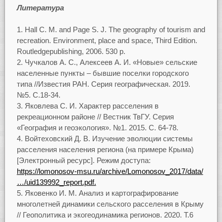
Литература
Hall C. M. and Page S. J. The geography of tourism and
recreation. Environment, place and space, Third Edition.
Routledgepublishing, 2006. 530 p.
Чучкалов А. С., Алексеев А. И. «Новые» сельские
населенные пункты – бывшие поселки городского
типа //Известия РАН. Серия географическая. 2019.
№5. С.18-34.
Яковлева С. И. Характер расселения в
рекреационном районе // Вестник ТвГУ. Серия
«География и геоэкология». №1. 2015. С. 64-78.
Войтеховский Д. В. Изучение эволюции системы
расселения населения региона (на примере Крыма)
[Электронный ресурс]. Режим доступа:
https://lomonosov-msu.ru/archive/Lomonosov_2017/data/
…/uid139992_report.pdf.
Яковенко И. М. Анализ и картографирование
многолетней динамики сельского расселения в Крыму
// Геополитика и экогеодинамика регионов. 2020. Т.6