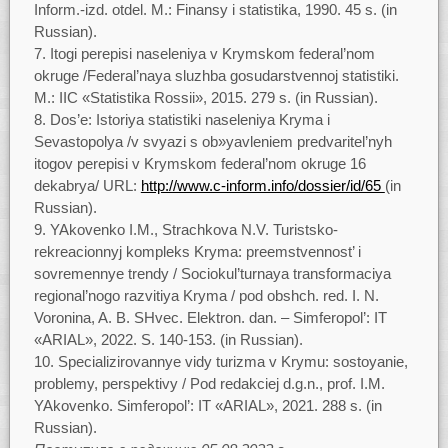
Inform.-izd. otdel. M.: Finansy i statistika, 1990. 45 s. (in
Russian).
Itogi perepisi naseleniya v Krymskom federal’nom
okruge /Federal’naya sluzhba gosudarstvennoj statistiki.
M.: IIC «Statistika Rossii», 2015. 279 s. (in Russian).
Dos’e: Istoriya statistiki naseleniya Kryma i
Sevastopolya /v svyazi s ob»yavleniem predvaritel’nyh
itogov perepisi v Krymskom federal’nom okruge 16
dekabrya/ URL:
http://www.c-inform.info/dossier/id/65
(in
Russian).
YAkovenko I.M., Strachkova N.V. Turistsko-
rekreacionnyj kompleks Kryma: preemstvennost’ i
sovremennye trendy / Sociokul’turnaya transformaciya
regional’nogo razvitiya Kryma / pod obshch. red. I. N.
Voronina, A. B. SHvec. Elektron. dan. – Simferopol’: IT
«ARIAL», 2022. S. 140-153. (in Russian).
Specializirovannye vidy turizma v Krymu: sostoyanie,
problemy, perspektivy / Pod redakciej d.g.n., prof. I.M.
YAkovenko. Simferopol’: IT «ARIAL», 2021. 288 s. (in
Russian).