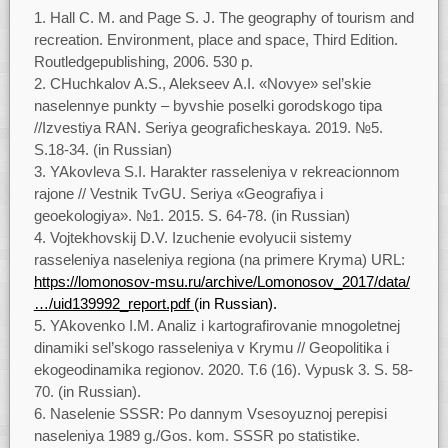
Hall C. M. and Page S. J. The geography of tourism and
recreation. Environment, place and space, Third Edition.
Routledgepublishing, 2006. 530 p.
CHuchkalov A.S., Alekseev A.I. «Novye» sel’skie
naselennye punkty – byvshie poselki gorodskogo tipa
//Izvestiya RAN. Seriya geograficheskaya. 2019. №5.
S.18-34. (in Russian)
YAkovleva S.I. Harakter rasseleniya v rekreacionnom
rajone // Vestnik TvGU. Seriya «Geografiya i
geoekologiya». №1. 2015. S. 64-78. (in Russian)
Vojtekhovskij D.V. Izuchenie evolyucii sistemy
rasseleniya naseleniya regiona (na primere Kryma) URL:
https://lomonosov-msu.ru/archive/Lomonosov_2017/data/
…/uid139992_report.pdf
(in Russian).
YAkovenko I.M. Analiz i kartografirovanie mnogoletnej
dinamiki sel’skogo rasseleniya v Krymu // Geopolitika i
ekogeodinamika regionov. 2020. T.6 (16). Vypusk 3. S. 58-
70. (in Russian).
Naselenie SSSR: Po dannym Vsesoyuznoj perepisi
naseleniya 1989 g./Gos. kom. SSSR po statistike.