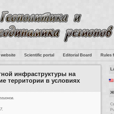
 website
Scientific portal
Editorial Board
Rules 
L
тной инфраструктуры на
ие территории в условиях
Ж
егионов.
Св
7.
Pu