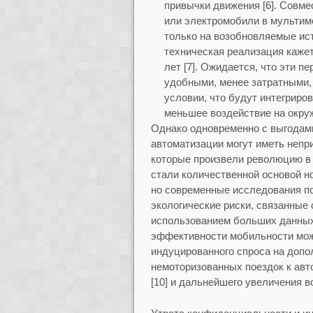
привычки движения [6]. Совм
или электромобили в мультим
только на возобновляемые ист
техническая реализация каже
лет [7]. Ожидается, что эти 
удобными, менее затратными,
условии, что будут интегриро
меньшее воздействие на окр
Однако одновременно с выгодам
автоматизации могут иметь непр
которые произвели революцию в 
стали количественной основой но
но современные исследования по
экологические риски, связанные
использованием больших данных 
эффективности мобильности мож
индуцированного спроса на допо
немоторизованных поездок к авт
[10] и дальнейшего увеличения в