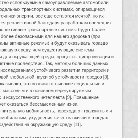
естно используемые самоуправляемые автомобили
одальных транспортных системах, опирающиеся
очники энергии, все еще остаются мечтой, но их
тся реалистичной благодаря разработкам последних
перспективные транспортные системы будут более
 более безопасными для нашего здоровья (при
ваны активные режимы) и будут оказывать гораздо
ужающую среду, чем существующие системы.
и для окружающей среды, процессы цифровизации и
иятные последствия. Так, методы больших данных,
исследованиях устойчивого развития территорий и
вой глобальной науки об устойчивости городов [8],
казывают, что возникают высокие социальные и
 с массовым и в основном нерегулируемым
и искусственного интеллекта [9]. Повышение
ет оказаться бессмысленным из-за
лнительную мобильность, перехода от транзитных и
омобильным, ухудшения качества жизни в городах
оздействия на окружающую среду [11].