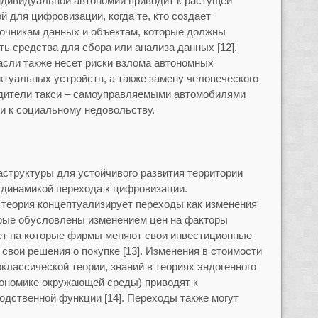
ндивидуальной автономии приводит к растущей
й для цифровизации, когда те, кто создает
точникам данных и объектам, которые должны
сть средства для сбора или анализа данных [12].
сли также несет риски взлома автономных
ктуальных устройств, а также замену человеческого
одители такси – самоуправляемыми автомобилями
ти к социальному недовольству.
структуры для устойчивого развития территории
 динамикой перехода к цифровизации.
теория концептуализирует переходы как изменения
орые обусловлены изменением цен на факторы
вет на которые фирмы меняют свои инвестиционные
 свои решения о покупке [13]. Изменения в стоимости
оклассической теории, знаний в теориях эндогенного
кономике окружающей среды) приводят к
одственной функции [14]. Переходы также могут