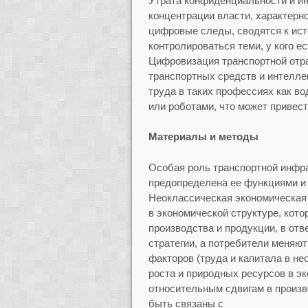
Утрата конфиденциальности и и
концентрации власти, характерно
цифровые следы, сводятся к ис
контролироваться теми, у кого е
Цифровизация транспортной отра
транспортных средств и интелле
труда в таких профессиях как в
или роботами, что может привес
Материалы и методы
Особая роль транспортной инфра
предопределена ее функциями и
Неоклассическая экономическая 
в экономической структуре, кот
производства и продукции, в от
стратегии, а потребители меняют
факторов (труда и капитала в не
роста и природных ресурсов в э
относительным сдвигам в произв
быть связаны с