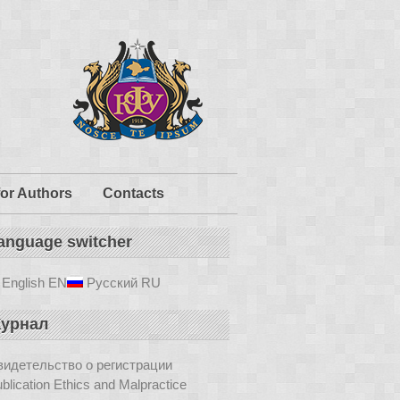
for Authors
Contacts
anguage switcher
English
EN
Русский
RU
урнал
идетельство о регистрации
blication Ethics and Malpractice