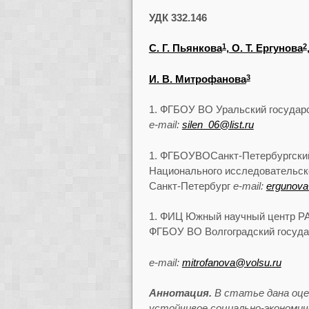
УДК 332.146
С. Г. Пьянкова
, О. Т. Ергунова
1
2
И. В. Митрофанова
3
ФГБОУ ВО Уральский государст
e-mail:
silen_06@list.ru
ФГБОУВОСанкт-Петербургски
Национального исследовательско
Санкт-Петербург
e-mail:
ergunova
ФИЦ Южный научный центр РАН,
ФГБОУ ВО Волгоградский государ
e-mail:
mitrofanova@volsu.ru
Аннотация.
В статье дана оце
устойчивое социально-экономич