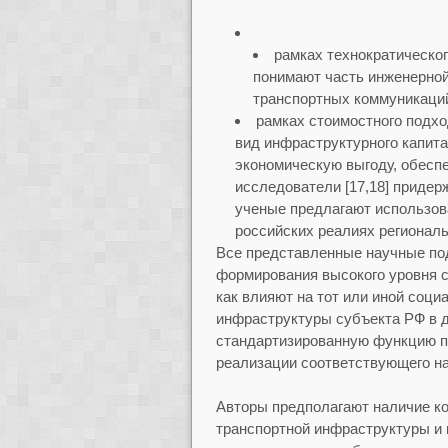
рамках технократическо
понимают часть инженерно
транспортных коммуникаций
рамках стоимостного подхо
вид инфраструктурного капита
экономическую выгоду, обесп
исследователи [17,18] придер
ученые предлагают использов
российских реалиях региональ
Все представленные научные по
формирования высокого уровня с
как влияют на тот или иной соци
инфраструктуры субъекта РФ в д
стандартизированную функцию п
реализации соответствующего на
Авторы предполагают наличие к
транспортной инфраструктуры и 