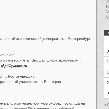
St
Т
Ар
,
Ар
венный экономический университет, г. Екатеринбург
3
йфилиал
го университета «Высшая школа экономики», г.
1
-olga@yandex.ru
1
 г. Ростов-на-Дону;
ственный университет, г. Волгоград
2
3
нка влиянию транспортной инфраструктуры на
« 
еское развитие РФ с учетом последствий