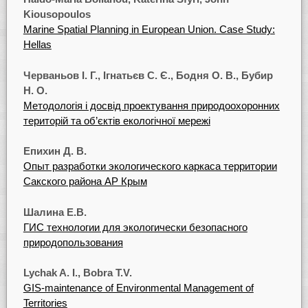
Kiousopoulos
Marine Spatial Planning in European Union. Case Study:
Hellas
Черваньов I. Г., Ігнатьєв С. Є., Бодня О. В., Бубир
Н. О.
Методологія і досвід проектування природоохоронних
територій та об’єктів екологічної мережі
Епихин Д. В.
Опыт разработки экологического каркаса территории
Сакского района АР Крым
Шалина E.B.
ГИС технологии для экологически безопасного
природопользования
Lychak A. I., Bobra T.V.
GIS-maintenance of Environmental Management of
Territories