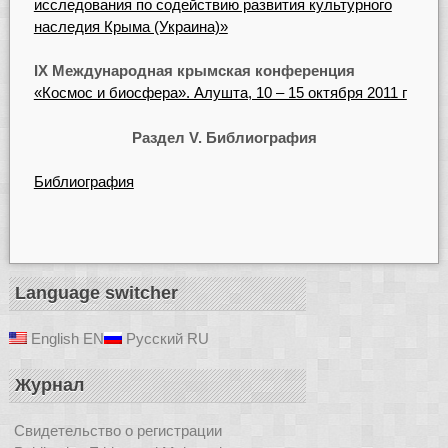
исследования по содействию развития культурного
наследия Крыма (Украина)»
IX Международная крымская конференция
«Космос и биосфера». Алушта, 10 – 15 октября 2011 г
Раздел V. Библиография
Библиография
Language switcher
English
EN
Русский
RU
Журнал
Свидетельство о регистрации