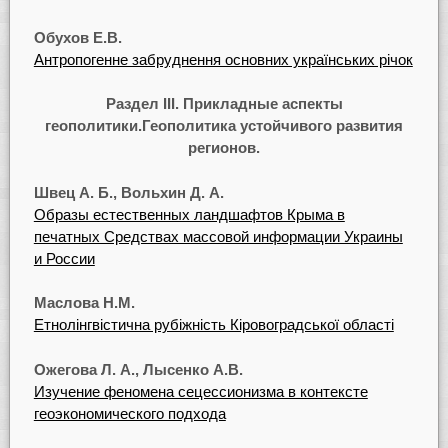
Обухов E.B.
Антропогенне забруднення основних українських річок
Раздел III. Прикладные аспекты
геополитики.Геополитика устойчивого развития
регионов.
Швец А. Б., Вольхин Д. A.
Образы естественных ландшафтов Крыма в
печатных Средствах массовой информации Украины
и России
Маслова Н.М.
Етнолінгвістична рубіжність Кіровоградської області
Ожегова Л. А., Лысенко А.В.
Изучение феномена сецессионизма в контексте
геоэкономического подхода