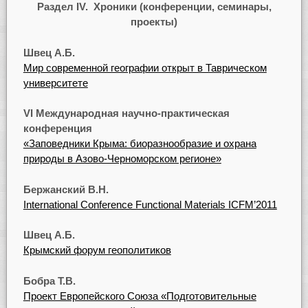
Раздел IV. Хроники (конференции, семинары,
проекты)
Швец А.Б.
Мир современной географии открыт в Таврическом
университете
VI Международная научно-практическая
конференция
«Заповедники Крыма: биоразнообразие и охрана
природы в Азово-Черноморском регионе»
Бержанский В.Н.
International Conference Functional Materials ICFM’2011
Швец А.Б.
Крымский форум геополитиков
Бобра Т.В.
Проект Европейского Союза «Подготовительные