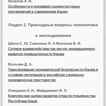
Яковлев А. Н.
Особенности и география социокультурных
противоречий в современном Крыму
Раздел 2. Прикладные вопросы геополитики
и экогеодинамики
Цёхла С. Ю. Симченко Н. А.Филонов В. И.
Сетевое взаимодействие как ресурс инновационного
развития промышленности Крыма
Вольхин Д. А.
Трансформация экономической безопасности Крыма в
условиях интеграции в российское социально-
экономическое пространство
Онищенко К. Н., Майданевич В. П.
Комплексная оценка развития отрасли птицеводства
Республики Крым