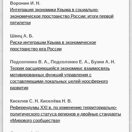
Воронин И. Н.
Интеграция экономики Крыма в социально-
экономическое пространство России: итоги первой
пятилетки
Швец А. Б.
Риски интеграции Крыма в экономическое
пространство юга России
Подсолонко В. А., Подсолонко Е. А., Бузни А. Н.
Теория расширяющейся экономики: взаимосвязь
мотивированных функций управления с
составляющими локальных целей ноосферного
развития
Киселев С. Н. Киселёва Н. В.
Референдумы XXI в. по изменению территориально-
политического статуса регионов и двойные стандарты
«Мирового сообщества»