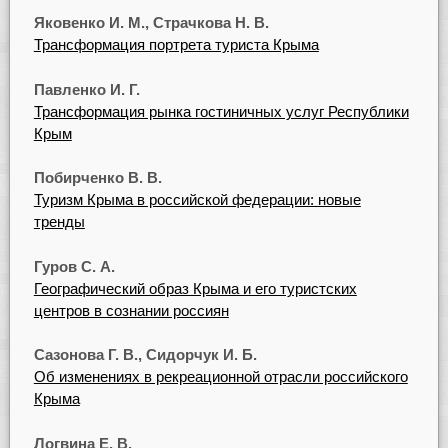
Яковенко И. М., Страчкова Н. В.
Трансформация портрета туриста Крыма
Павленко И. Г.
Трансформация рынка гостиничных услуг Республики
Крым
Побирченко В. В.
Туризм Крыма в российской федерации: новые
тренды
Гуров С. А.
Географический образ Крыма и его туристских
центров в сознании россиян
Сазонова Г. В., Сидорчук И. Б.
Об изменениях в рекреационной отрасли российского
Крыма
Логвина Е. В.