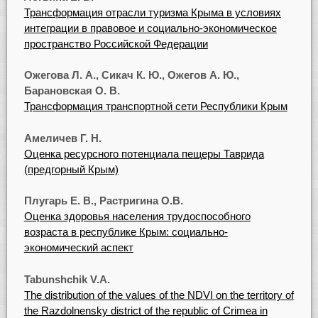
Трансформация отрасли туризма Крыма в условиях
интеграции в правовое и социально-экономическое
пространство Российской Федерации
Ожегова Л. А., Сикач К. Ю., Ожегов А. Ю.,
Барановская О. В.
Трансформация транспортной сети Республики Крым
Амеличев Г. Н.
Оценка ресурсного потенциала пещеры Таврида
(предгорный Крым)
Плугарь Е. В., Растригина О.В.
Оценка здоровья населения трудоспособного
возраста в республике Крым: социально-
экономический аспект
Tabunshchik V.A.
The distribution of the values of the NDVI on the territory of
the Razdolnensky district of the republic of Crimea in