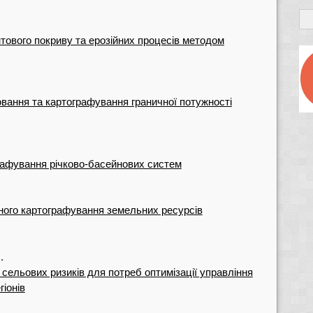
ового покриву та ерозійних процесів методом
ання та картографування граничної потужності
рафування річково-басейнових систем
ного картографування земельних ресурсів
.
сельових ризиків для потреб оптимізації управління
іонів