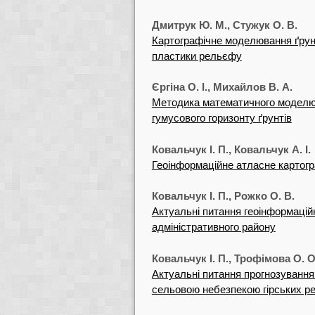
Дмитрук Ю. М., Стужук О. В.
Картографічне моделювання ґрунт
пластики рельєфу
Єргіна О. І., Михайлов В. А.
Методика математичного моделюв
гумусового горизонту ґрунтів
Ковальчук І. П., Ковальчук А. І.
Геоінформаційне атласне картог
Ковальчук І. П., Рожко О. В.
Актуальні питання геоінформацій
адміністративного району
Ковальчук І. П., Трофімова О. О
Актуальні питання прогнозування 
сельовою небезпекою гірських рег