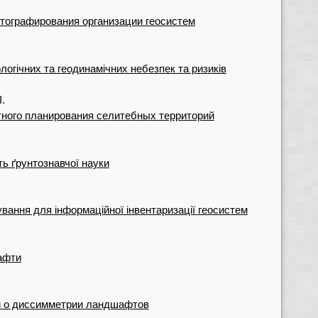
тографирования организации геосистем
гічних та геодинамічних небезпек та ризиків
.
ного планирования селитебных территорий
ь ґрунтознавчої науки
ування для інформаційної інвентаризації геосистем
афти
й о диссимметрии ландшафтов