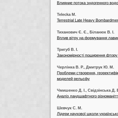
Влияние потока эндогенного вод
Telecka M.
Terrestrial Late Heavy Bombardme
Тиханович Є. Є., Біланюк В. І.
Вплив вітру на формування лавин
Тригуб В. І.
Закономірності поширення фтору
Черлінка В. Р., Дмитрук Ю. М.
Проблеми створення, георектифі
моделей рельєфу
Чмишенко Д. І., Свідзінська Д. 
Аналіз ландшафтного різноманіття
Шевчук С. М.
Лідери наукової школи українсько