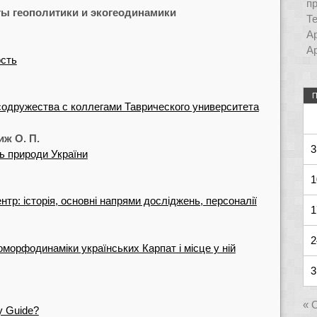
п
кты геополитики и экогеодинамики
Т
Ар
Ар
ость
П
содружества с коллегами Таврического университета
иж О. П.
3
ь природи України
1
р: історія, основні напрями досліджень, персоналії
1
2
оморфодинаміки українських Карпат і місце у ній
3
« 
ty Guide?