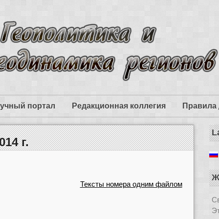
учный портал
Редакционная коллегия
Правила 
L
014 г.
Ж
Тексты номера одним файлом
Св
Э