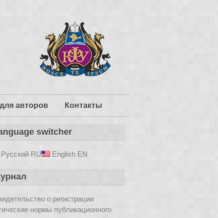
для авторов
Контакты
anguage switcher
Русский
RU
English
EN
урнал
идетельство о регистрации
тические нормы публикационного