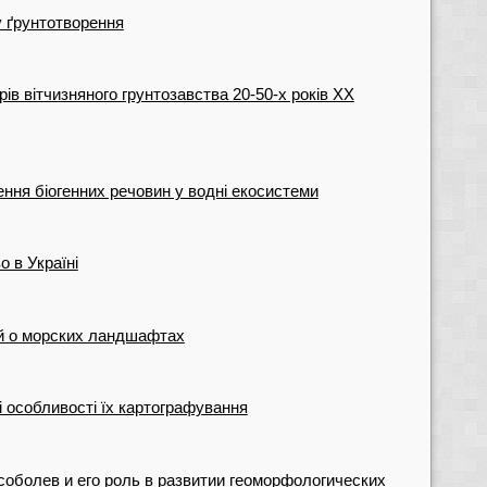
у ґрунтотворення
орів вітчизняного грунтозавства 20-50-х років ХХ
ння біогенних речовин у водні екосистеми
о в Україні
й о морских ландшафтах
 особливості їх картографування
оболев и его роль в развитии геоморфологических