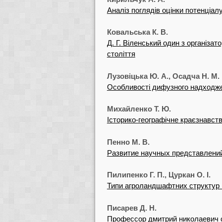
Аналіз поглядів оцінки потенціал
Ковальська К. В.
Д. Г. Віленський один з організат
століття
Лузовіцька Ю. А., Осадча Н. М.
Особливості дифузного надходже
Михайленко Т. Ю.
Історико-географічне краєзнавств
Пенно М. В.
Развитие научных представлени
Пилипенко Г. П., Цуркан О. І.
Типи агроландшафтних структур і
Писарев Д. Н.
Профессор дмитрий николаевич с