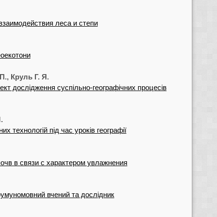
взаимодействия леса и степи
еоекотони
., Круль Г. Я.
ект дослідження суспільно-географічних процесів
.
их технологій під час уроків географії
очв в связи с характером увлажнения
румуномовний вчений та дослідник