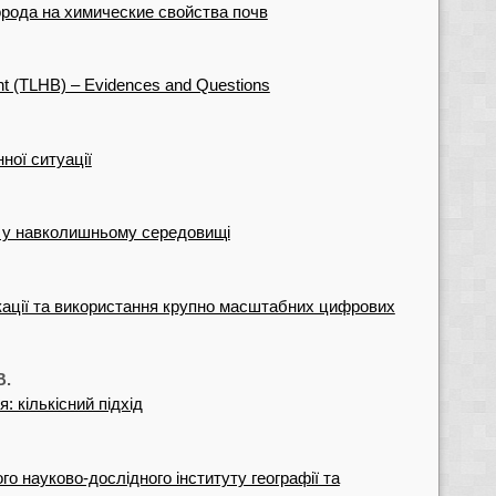
орода на химические свойства почв
nt (TLHB) – Evidences and Questions
ної ситуації
 у навколишньому середовищі
кації та використання крупно масштабних цифрових
В.
: кількісний підхід
го науково-дослідного інституту географії та