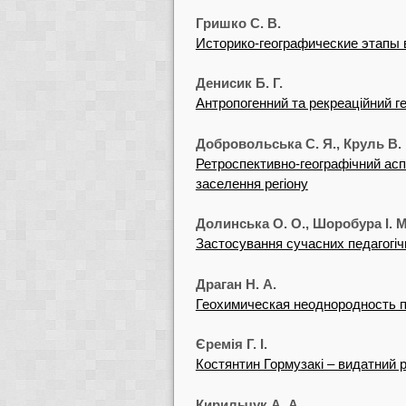
Гришко С. В.
Историко-географические этапы 
Денисик Б. Г.
Антропогенний та рекреаційний г
Добровольська С. Я., Круль В. П
Ретроспективно-географічний асп
заселення регіону
Долинська О. О., Шоробура І. М
Застосування сучасних педагогічн
Драган Н. А.
Геохимическая неоднородность п
Єремія Г. І.
Костянтин Гормузакі – видатний 
Кирильчук А. А.