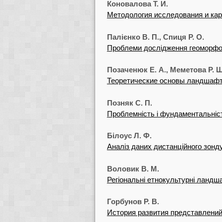
Коновалова Т. И.
Методология исследования и кар
Палієнко В. П., Спиця Р. О.
Проблеми дослідження геоморфоло
Позаченюк Е. А., Меметова Р. Ш
Теоретические основы ландшафт
Позняк С. П.
Проблемність і фундаментальніст
Білоус Л. Ф.
Аналіз даних дистанційного зонд
Воловик В. М.
Регіональні етнокультурні ландш
Горбунов Р. В.
История развития представлени