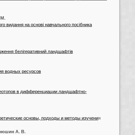
 М.
го видання на основі навчального посібника
ідження белігеративний ландшафтів
ия водных ресурсов
геотопов в дифференциации ландшафтно-
ретические основы, подходы и методы изучени
я
ирюшин А. В.