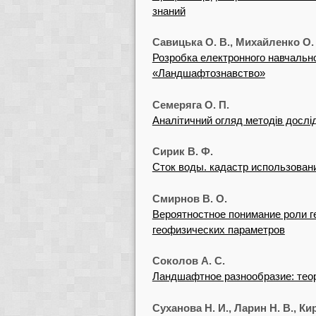
знаний
Савицька О. В., Михайленко О.
Розробка електронного навчально
«Ландшафтознавство»
Семеряга О. П.
Аналітичний огляд методів досл
Сирик В. Ф.
Сток воды. кадастр использован
Смирнов В. О.
Вероятностное понимание роли 
геофизических параметров
Соколов А. С.
Ландшафтное разнообразие: тео
Суханова Н. И., Ларин Н. В., К