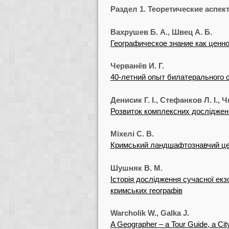
Раздел 1. Теоретические аспе
Вахрушев Б. А., Швец А. Б.
Географическое знание как ценн
Черванёв И. Г.
40-летний опыт билатерального 
Денисик Г. І., Стефанков Л. І., Ч
Розвиток комплексних досліджен
Міхелі С. В.
Кримський ландшафтознавчий цент
Шушняк В. М.
Історія дослідження сучасної екз
кримських географів
Warcholik W., Galka J.
A Geographer – a Tour Guide, a Ci